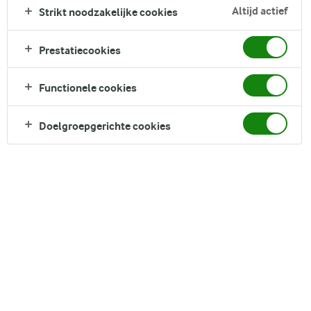
Altijd actief
Strikt noodzakelijke cookies
Prestatiecookies
Functionele cookies
Doelgroepgerichte cookies
Bevat kefir lactose?
Hoe maak je lactosevrije kefir?
Thuis lactosevrije kefir maken
Kefir is een gefermenteerde melkdrank die lijkt op
drinkbare yoghurt. Stel je nu een bruisend drankje
voor dat niet alleen lekker is, maar ook heel veelzijdig.
Stel je dan voor dat het lactosevrij is - want het is
mogelijk om lactosevrije kefir te maken.