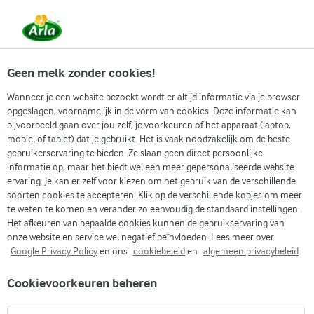
Vanaf 1 juni zijn DMK Group en Arla Foods
gefuseerd.
Lees het persbericht.
Geen melk zonder cookies!
Wanneer je een website bezoekt wordt er altijd informatie via je browser
opgeslagen, voornamelijk in de vorm van cookies. Deze informatie kan
Populaire artikelen
Eenvoudig dagelijks koken
Gidse
bijvoorbeeld gaan over jou zelf, je voorkeuren of het apparaat (laptop,
mobiel of tablet) dat je gebruikt. Het is vaak noodzakelijk om de beste
gebruikerservaring te bieden. Ze slaan geen direct persoonlijke
Recepten
Artikelen
Lactosevrije kefir
informatie op, maar het biedt wel een meer gepersonaliseerde website
ervaring. Je kan er zelf voor kiezen om het gebruik van de verschillende
Lactosevrije kefir
soorten cookies te accepteren. Klik op de verschillende kopjes om meer
te weten te komen en verander zo eenvoudig de standaard instellingen.
Het afkeuren van bepaalde cookies kunnen de gebruikservaring van
onze website en service wel negatief beïnvloeden. Lees meer over
Google Privacy Policy
en ons
cookiebeleid
en
algemeen privacybeleid
Cookievoorkeuren beheren