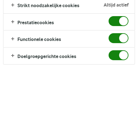
Altijd actief
Strikt noodzakelijke cookies
Prestatiecookies
Functionele cookies
Doelgroepgerichte cookies
Soeprecepten
Soep is het perfecte comfort food, of je nu kiest voor een
klassieke tomatensoep of een romige groentesoep. In deze
collectie vind je soepen in alle soorten en smaken, van
krachtige bouillons en kruidige specerijen tot
seizoensgebonden ingrediënten. Of je nu snel iets wilt maken
doordeweeks, een feestelijk voorgerecht zoekt of lekker wilt
genieten van een warme kom op een koude avond, hier vind
je volop inspiratie. Met eenvoudige ingrediënten maak je van