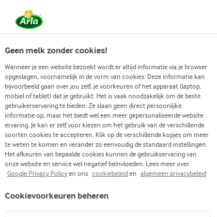
Vanaf 1 juni zijn DMK Group en Arla Foods
gefuseerd.
Lees het persbericht.
Geen melk zonder cookies!
Wanneer je een website bezoekt wordt er altijd informatie via je browser
opgeslagen, voornamelijk in de vorm van cookies. Deze informatie kan
Eenvoudige soeprecepten
Zomerse soepen
Koude so
bijvoorbeeld gaan over jou zelf, je voorkeuren of het apparaat (laptop,
mobiel of tablet) dat je gebruikt. Het is vaak noodzakelijk om de beste
gebruikerservaring te bieden. Ze slaan geen direct persoonlijke
informatie op, maar het biedt wel een meer gepersonaliseerde website
ervaring. Je kan er zelf voor kiezen om het gebruik van de verschillende
soorten cookies te accepteren. Klik op de verschillende kopjes om meer
te weten te komen en verander zo eenvoudig de standaard instellingen.
Het afkeuren van bepaalde cookies kunnen de gebruikservaring van
onze website en service wel negatief beïnvloeden. Lees meer over
Google Privacy Policy
en ons
cookiebeleid
en
algemeen privacybeleid
SOEPRECE
Cookievoorkeuren beheren