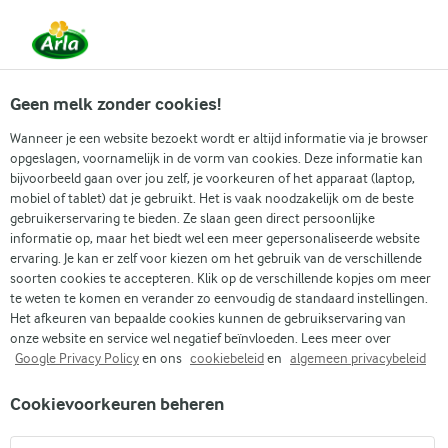
Vanaf 1 juni zijn DMK Group en Arla Foods
gefuseerd.
Lees het persbericht.
Geen melk zonder cookies!
Wanneer je een website bezoekt wordt er altijd informatie via je browser
opgeslagen, voornamelijk in de vorm van cookies. Deze informatie kan
bijvoorbeeld gaan over jou zelf, je voorkeuren of het apparaat (laptop,
RECEPTEN
mobiel of tablet) dat je gebruikt. Het is vaak noodzakelijk om de beste
Lactosevrije recepten
gebruikerservaring te bieden. Ze slaan geen direct persoonlijke
informatie op, maar het biedt wel een meer gepersonaliseerde website
ervaring. Je kan er zelf voor kiezen om het gebruik van de verschillende
Genieten van recepten met melk, yoghurt of
soorten cookies te accepteren. Klik op de verschillende kopjes om meer
roomkaas, maar dan zonder lactose*? Dat kan
te weten te komen en verander zo eenvoudig de standaard instellingen.
Het afkeuren van bepaalde cookies kunnen de gebruikservaring van
gewoon! Veel melkproducten kan je eenvoudig
onze website en service wel negatief beïnvloeden. Lees meer over
vervangen door lactosevrije zuivel van Arla LactoFREE.
Google Privacy Policy
en ons
cookiebeleid
en
algemeen privacybeleid
Om je nog meer inspiratie te geven voor lactosevrije
Cookievoorkeuren beheren
gerechten, hebben wij een aantal heerlijke recepten
op een rijtje gezet. Van lactosevrije smoothies, de