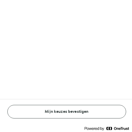
40 MIN.
Lactosevrije Deense
Lactosevrije aardbei
rijstpudding
ijslolly's
(0)
(2)
Mijn keuzes bevestigen