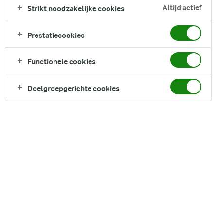
lekkerste toetjes, tot koekjes en taart. *Lactosegehalte
Altijd actief
Strikt noodzakelijke cookies
<0,01 g/100 g.
Prestatiecookies
Zoek categorie
Functionele cookies
Zoek zoektermen in te voeren
DESSERT
TOETJES
TUSSENDOORTJES
Doelgroepgerichte cookies
IJS
GEBAK
FILTER
138
recepten gevonden
Populariteit