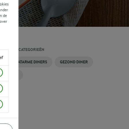
ookies
ander
n de
 over
LATEERDE CATEGORIEËN
ef
OLHYDRAATARME DINERS
GEZOND DINER
RSTDINER