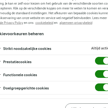
KOOLHYDRAATARM
GEZOND
KERST
FILTER
ing. Je kan er zelf voor kiezen om het gebruik van de verschillende soorten c
cepteren. Klik op de verschillende kopjes om meer te weten te komen en ver
nvoudig de standaard instellingen. Het afkeuren van bepaalde cookies kunne
ikservaring van onze website en service wel negatief beïnvloeden. Lees meer
le Privacy Policy
en ons
cookiebeleid
en
algemeen privacybeleid
kievoorkeuren beheren
lekker,
GERE
Altijd acti
Strikt noodzakelijke cookies
KO
 inspiratie
Prestatiecookies
KE
Functionele cookies
 de dag. Zie het als een moment om tot rust te
el zet. Of je nu kiest voor snel en makkelijk,
Doelgroepgerichte cookies
breid diner, wij bieden
alle inspiratie
die je
akvol én makkelijk te maken zijn.