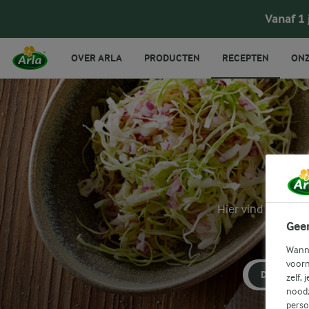
Vanaf 1
OVER ARLA
PRODUCTEN
RECEPTEN
ONZ
Hier vind je een 
Gee
Wanne
voorn
DINER
zelf, 
noodz
perso