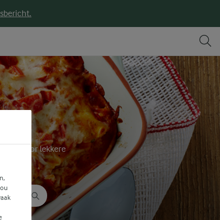
sbericht.
deeën voor lekkere
.
n,
jou
vaak
e