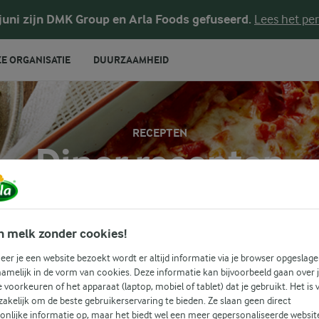
 juni zijn DMK Group en Arla Foods gefuseerd.
Lees het per
E ORGANISATIE
DUURZAAMHEID
RECEPTEN
Diner recepten
reeks aan heerlijke diner recepten. Ontdek geweldige nieuwe i
n melk zonder cookies!
zelfgemaakte gerechten waar het hele gezin van kan genieten
er je een website bezoekt wordt er altijd informatie via je browser opgeslage
amelijk in de vorm van cookies. Deze informatie kan bijvoorbeeld gaan over 
je voorkeuren of het apparaat (laptop, mobiel of tablet) dat je gebruikt. Het is 
Zoek categorie
akelijk om de beste gebruikerservaring te bieden. Ze slaan geen direct
Zoek zoektermen in te voeren
onlijke informatie op, maar het biedt wel een meer gepersonaliseerde websit