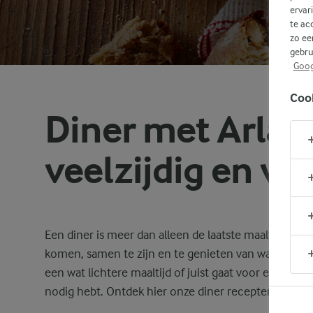
ervar
te ac
zo ee
gebru
Goog
Coo
Diner met Arla: 
veelzijdig en vol
Een diner is meer dan alleen de laatste maaltijd van
komen, samen te zijn en te genieten van wat je op taf
een wat lichtere maaltijd of juist gaat voor een uitge
nodig hebt. Ontdek hier onze diner recepten die sma