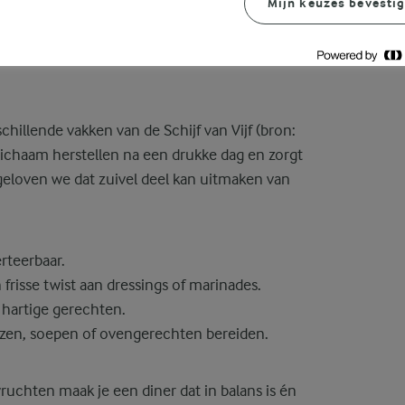
Mijn keuzes bevesti
nceerd diner
hillende vakken van de Schijf van Vijf (bron:
 lichaam herstellen na een drukke dag en zorgt
 geloven we dat zuivel deel kan uitmaken van
erteerbaar.
 frisse twist aan dressings of marinades.
 hartige gerechten.
zen, soepen of ovengerechten bereiden.
chten maak je een diner dat in balans is én