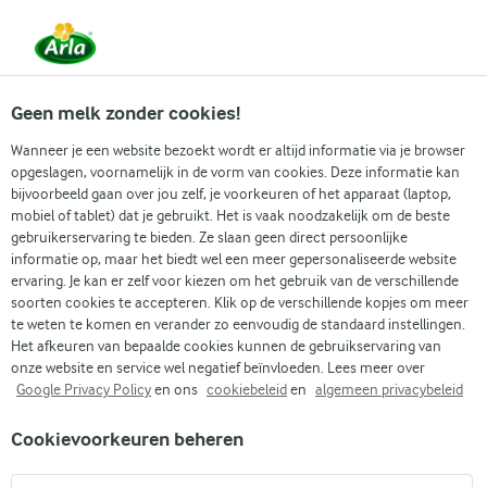
Vanaf 1 juni zijn DMK Group en Arla Foods
gefuseerd.
Lees het persbericht.
Geen melk zonder cookies!
Wanneer je een website bezoekt wordt er altijd informatie via je browser
opgeslagen, voornamelijk in de vorm van cookies. Deze informatie kan
Zoek categorie
bijvoorbeeld gaan over jou zelf, je voorkeuren of het apparaat (laptop,
mobiel of tablet) dat je gebruikt. Het is vaak noodzakelijk om de beste
gebruikerservaring te bieden. Ze slaan geen direct persoonlijke
Zoek zoektermen in te voeren
informatie op, maar het biedt wel een meer gepersonaliseerde website
Arla
Recepten
Bouillabaisse
ervaring. Je kan er zelf voor kiezen om het gebruik van de verschillende
soorten cookies te accepteren. Klik op de verschillende kopjes om meer
Bouillabaisse
te weten te komen en verander zo eenvoudig de standaard instellingen.
Het afkeuren van bepaalde cookies kunnen de gebruikservaring van
45 MIN.
(0)
onze website en service wel negatief beïnvloeden. Lees meer over
Google Privacy Policy
en ons
cookiebeleid
en
algemeen privacybeleid
In onze bouillabaisse, een variatie op de traditionele
Cookievoorkeuren beheren
Provençaalse visstoofpot, worden vis, schelpdieren en
groente gecombineerd in een verrukkelijke bouillon. Zijn