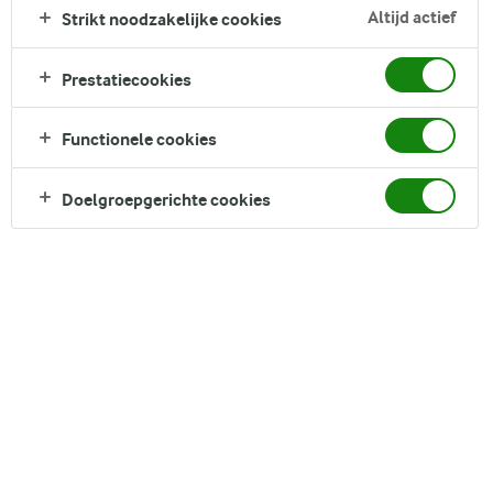
kenmerkende aroma en smaak ontleent hij aan de
Altijd actief
Strikt noodzakelijke cookies
verrukkelijke combinatie van saffraan, venkel, tijm en verse
zeevruchten. Bouillabaisse, een decadent maar eenvoudig te
Prestatiecookies
bereiden gerecht, is perfect voor je volgende diner of als
verwarmend gerecht op een koude winteravond. Bon appétit!
Functionele cookies
Direct in je mandje bij:
2
1
Doelgroepgerichte cookies
DELEN
Ingrediënten