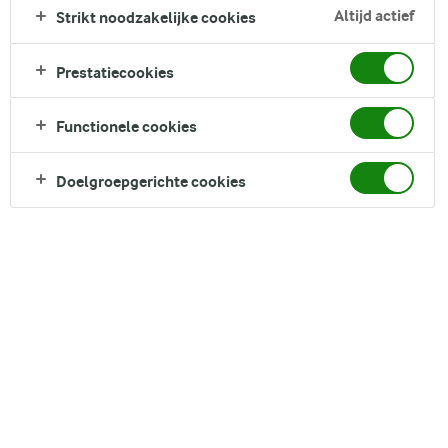
Altijd actief
Strikt noodzakelijke cookies
Direct in je mandje bij:
Prestatiecookies
Functionele cookies
Doelgroepgerichte cookies
DELEN
Ingrediënten
1 portie