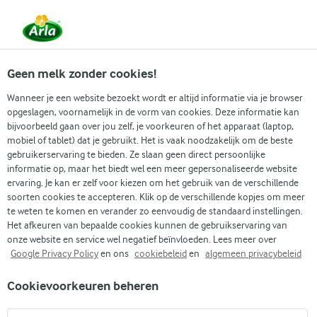
Vanaf 1 juni zijn DMK Group en Arla Foods
gefuseerd.
Lees het persbericht.
Geen melk zonder cookies!
Wanneer je een website bezoekt wordt er altijd informatie via je browser
opgeslagen, voornamelijk in de vorm van cookies. Deze informatie kan
Zoek categorie
bijvoorbeeld gaan over jou zelf, je voorkeuren of het apparaat (laptop,
mobiel of tablet) dat je gebruikt. Het is vaak noodzakelijk om de beste
gebruikerservaring te bieden. Ze slaan geen direct persoonlijke
Zoek zoektermen in te voeren
informatie op, maar het biedt wel een meer gepersonaliseerde website
Arla
Recepten
Pizzadeeg zonder gist
ervaring. Je kan er zelf voor kiezen om het gebruik van de verschillende
soorten cookies te accepteren. Klik op de verschillende kopjes om meer
Pizzadeeg zonder gist
te weten te komen en verander zo eenvoudig de standaard instellingen.
Het afkeuren van bepaalde cookies kunnen de gebruikservaring van
10 MIN.
(41)
onze website en service wel negatief beïnvloeden. Lees meer over
Google Privacy Policy
en ons
cookiebeleid
en
algemeen privacybeleid
Een knapperig en snel pizzadeeg voor mensen met weinig
Cookievoorkeuren beheren
tijd. Geen gist betekent geen fermentatietijd! Gewoon
kneden, uitrollen en afwerken met je favoriete topping.