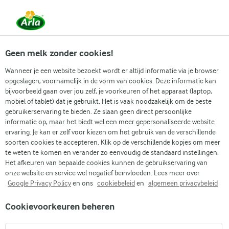
Vanaf 1 juni zijn DMK Group en Arla Foods
gefuseerd.
Lees het persbericht.
Geen melk zonder cookies!
Wanneer je een website bezoekt wordt er altijd informatie via je browser
opgeslagen, voornamelijk in de vorm van cookies. Deze informatie kan
Zoek categorie
bijvoorbeeld gaan over jou zelf, je voorkeuren of het apparaat (laptop,
mobiel of tablet) dat je gebruikt. Het is vaak noodzakelijk om de beste
gebruikerservaring te bieden. Ze slaan geen direct persoonlijke
Zoek zoektermen in te voeren
informatie op, maar het biedt wel een meer gepersonaliseerde website
Arla
Recepten
Simnelcake
ervaring. Je kan er zelf voor kiezen om het gebruik van de verschillende
soorten cookies te accepteren. Klik op de verschillende kopjes om meer
Simnelcake
te weten te komen en verander zo eenvoudig de standaard instellingen.
Het afkeuren van bepaalde cookies kunnen de gebruikservaring van
1 U
(0)
onze website en service wel negatief beïnvloeden. Lees meer over
Google Privacy Policy
en ons
cookiebeleid
en
algemeen privacybeleid
Met een onweerstaanbare smaak en diepe wortels in de
Cookievoorkeuren beheren
traditie, is onze paassimnelcake een must-try dit seizoen. Met
zijn rijke laag marsepein en feestelijke paaseieren bovenop, is