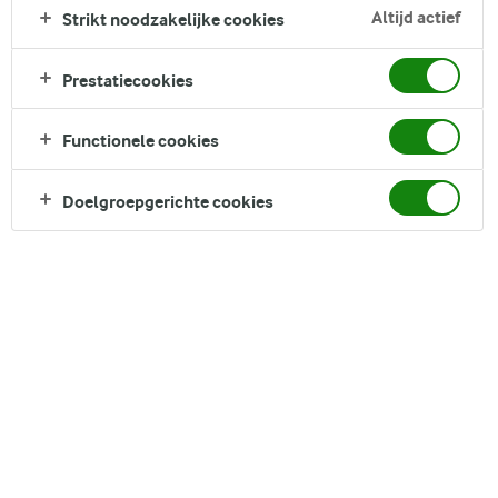
het perfect voor paasvieringen, waarbij de zoetheid van
Altijd actief
Strikt noodzakelijke cookies
marsepein wordt gecombineerd met de frisse zuurheid van
sinaasappel, rozijnen en cranberry's, wat zorgt voor een
Prestatiecookies
gebalanceerde en feestelijke cake.
Direct in je mandje bij:
Functionele cookies
Doelgroepgerichte cookies
DELEN
Ingrediënten