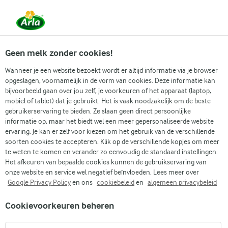
Vanaf 1 juni zijn DMK Group en Arla Foods
gefuseerd.
Lees het persbericht.
Geen melk zonder cookies!
Wanneer je een website bezoekt wordt er altijd informatie via je browser
opgeslagen, voornamelijk in de vorm van cookies. Deze informatie kan
Zoek categorie
bijvoorbeeld gaan over jou zelf, je voorkeuren of het apparaat (laptop,
mobiel of tablet) dat je gebruikt. Het is vaak noodzakelijk om de beste
gebruikerservaring te bieden. Ze slaan geen direct persoonlijke
Zoek zoektermen in te voeren
informatie op, maar het biedt wel een meer gepersonaliseerde website
Arla
Recepten
Pavlova
ervaring. Je kan er zelf voor kiezen om het gebruik van de verschillende
soorten cookies te accepteren. Klik op de verschillende kopjes om meer
Pavlova
te weten te komen en verander zo eenvoudig de standaard instellingen.
Het afkeuren van bepaalde cookies kunnen de gebruikservaring van
6 U 40 MIN.
Bereidingstijd 40 min.
•
onze website en service wel negatief beïnvloeden. Lees meer over
Google Privacy Policy
en ons
cookiebeleid
en
algemeen privacybeleid
(1)
Cookievoorkeuren beheren
Pavlova is een weelderige meringuetaart met
vanilleslagroom en verse bessen. Het is een prachtig dessert