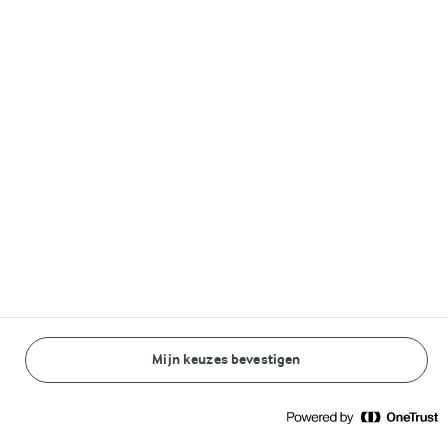
Volg ons op
© Arla Foods amba 2026
Reopen cookie popup
Algemeen Privacybeleid
Standaard Gebruiksvoorwaarden
Mijn keuzes bevestigen
BEREIDINGSWIJZE
INGREDIËNTEN
Cookieverklaring
Betaal verklaring