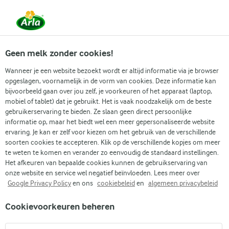
Vanaf 1 juni zijn DMK Group en Arla Foods
gefuseerd.
Lees het persbericht.
Geen melk zonder cookies!
Wanneer je een website bezoekt wordt er altijd informatie via je browser
opgeslagen, voornamelijk in de vorm van cookies. Deze informatie kan
Zoek categorie
bijvoorbeeld gaan over jou zelf, je voorkeuren of het apparaat (laptop,
mobiel of tablet) dat je gebruikt. Het is vaak noodzakelijk om de beste
gebruikerservaring te bieden. Ze slaan geen direct persoonlijke
Zoek zoektermen in te voeren
informatie op, maar het biedt wel een meer gepersonaliseerde website
Arla
Recepten
Gelaagde meringuetaart
ervaring. Je kan er zelf voor kiezen om het gebruik van de verschillende
soorten cookies te accepteren. Klik op de verschillende kopjes om meer
Gelaagde meringuetaart
te weten te komen en verander zo eenvoudig de standaard instellingen.
Het afkeuren van bepaalde cookies kunnen de gebruikservaring van
1 U
(0)
onze website en service wel negatief beïnvloeden. Lees meer over
Google Privacy Policy
en ons
cookiebeleid
en
algemeen privacybeleid
Geniet van de zuurheid van frambozenroom en rabarber
Cookievoorkeuren beheren
verborgen tussen lagen van zoete meringue. Onze gelaagde
meringuetaart heeft heerlijke smaaknoten van amandel en