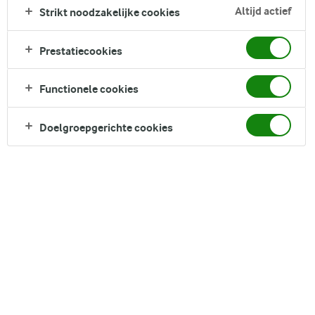
vanille, die je alle zoetheid bieden die je nodig hebt. Serveer
Altijd actief
Strikt noodzakelijke cookies
met Pasen, bij een feestelijke familiebijeenkomst of gewoon
wanneer je een eenvoudig, smaakvol dessert nodig hebt.
Prestatiecookies
Direct in je mandje bij:
Functionele cookies
Doelgroepgerichte cookies
DELEN
Ingrediënten
Recept voor 12 Serving porties