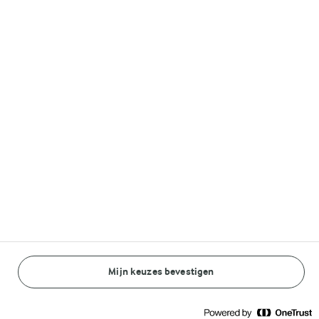
Volg ons op
© Arla Foods amba 2026
Reopen cookie popup
Algemeen Privacybeleid
Standaard Gebruiksvoorwaarden
Mijn keuzes bevestigen
BEREIDINGSWIJZE
INGREDIËNTEN
Cookieverklaring