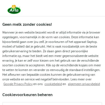
Vanaf 1 juni zijn DMK Group en Arla Foods
gefuseerd.
Lees het persbericht.
Geen melk zonder cookies!
Wanneer je een website bezoekt wordt er altijd informatie via je browser
opgeslagen, voornamelijk in de vorm van cookies. Deze informatie kan
Zoek categorie
bijvoorbeeld gaan over jou zelf, je voorkeuren of het apparaat (laptop,
mobiel of tablet) dat je gebruikt. Het is vaak noodzakelijk om de beste
gebruikerservaring te bieden. Ze slaan geen direct persoonlijke
Zoek zoektermen in te voeren
informatie op, maar het biedt wel een meer gepersonaliseerde website
Arla
Recepten
Mini citroen-meringuetaartjes
ervaring. Je kan er zelf voor kiezen om het gebruik van de verschillende
soorten cookies te accepteren. Klik op de verschillende kopjes om meer
Mini citroen-
te weten te komen en verander zo eenvoudig de standaard instellingen.
meringuetaartjes
Het afkeuren van bepaalde cookies kunnen de gebruikservaring van
onze website en service wel negatief beïnvloeden. Lees meer over
Google Privacy Policy
en ons
cookiebeleid
en
algemeen privacybeleid
1 U
(0)
Cookievoorkeuren beheren
Geniet van deze prachtige mini citroen-meringuetaartjes, een
tijdloze klassieker die kunstig een knapperige