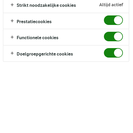
Altijd actief
Strikt noodzakelijke cookies
korstdeegbodem, zure citroen curd en zoete meringue
combineert. Ze belichamen perfect de essentie van de lente
en brengen een explosie van een verfrissende citrus smaak
Prestatiecookies
naar je paasvieringen. Hun elegante uiterlijk en verrukkelijke
smaak maken ze een schitterende toevoeging aan elke
Functionele cookies
desserttafel, bieden een heldere en vreugdevolle afsluiting
van je feestelijke maaltijden of dienen als een zoete traktatie
Doelgroepgerichte cookies
bij een middagthee of koffiepauze.
Direct in je mandje bij:
DELEN