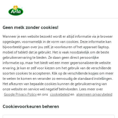
Vanaf 1 juni zijn DMK Group en Arla Foods
gefuseerd.
Lees het persbericht.
Geen melk zonder cookies!
Wanneer je een website bezoekt wordt er altijd informatie via je browser
opgeslagen, voornamelijk in de vorm van cookies. Deze informatie kan
Zoek categorie
bijvoorbeeld gaan over jou zelf, je voorkeuren of het apparaat (laptop,
mobiel of tablet) dat je gebruikt. Het is vaak noodzakelijk om de beste
gebruikerservaring te bieden. Ze slaan geen direct persoonlijke
Zoek zoektermen in te voeren
informatie op, maar het biedt wel een meer gepersonaliseerde website
Arla
Recepten
Kaiserschmarrn
ervaring. Je kan er zelf voor kiezen om het gebruik van de verschillende
soorten cookies te accepteren. Klik op de verschillende kopjes om meer
Kaiserschmarrn
te weten te komen en verander zo eenvoudig de standaard instellingen.
Het afkeuren van bepaalde cookies kunnen de gebruikservaring van
1 U
(1)
onze website en service wel negatief beïnvloeden. Lees meer over
Google Privacy Policy
en ons
cookiebeleid
en
algemeen privacybeleid
Kaiserschmarrn is een zoete lekkernij die perfect past bij een
Cookievoorkeuren beheren
brunchmenu. Onze zoete pannenkoekreepjes zijn
geïnspireerd op het Oostenrijkse en Beierse dessert