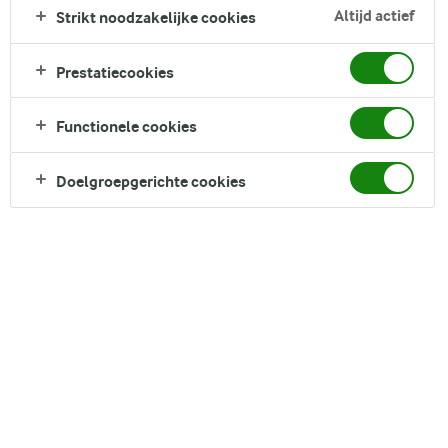
Kaiserschmarrn. Je kunt ze van tevoren bereiden en dan
Altijd actief
Strikt noodzakelijke cookies
opwarmen wanneer je gasten zin hebben in iets zoets. Je
kunt de pannenkoekreepjes ook als dessert serveren. Ons
Prestatiecookies
Kaiserschmarrnrecept is genoeg voor ongeveer 4 personen
die zin hebben in heerlijk zoete, in boter gebakken
Functionele cookies
pannenkoekreepjes.
Direct in je mandje bij:
Doelgroepgerichte cookies
DELEN
Ingrediënten