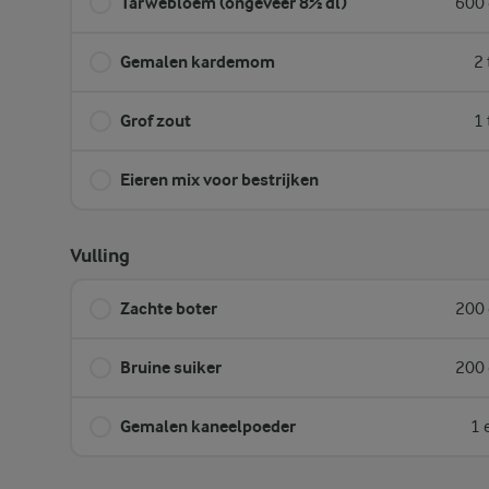
Tarwebloem (ongeveer 8½ dl)
600 
Gemalen kardemom
2 
Grof zout
1 
Eieren mix voor bestrijken
Vulling
Zachte boter
200 
Bruine suiker
200 
Gemalen kaneelpoeder
1 