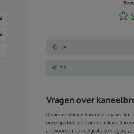
Beoo
1
l
l
TIP
Kaneelbroodjes moeten licht en luchtig zijn
TIP
Om tijd te besparen, kun je het deeg ook de
Vragen over kaneelbr
De perfecte kaneelbroodjes maken kost 
onze tips heb je de perfecte kaneelbroo
antwoorden op veelgestelde vragen, zoda