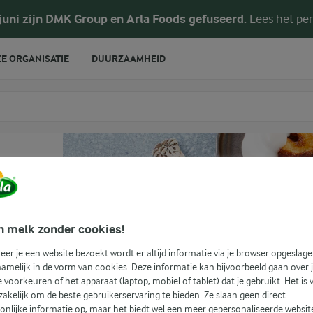
 juni zijn DMK Group en Arla Foods gefuseerd.
Lees het per
E ORGANISATIE
DUURZAAMHEID
te voeren
n melk zonder cookies!
er je een website bezoekt wordt er altijd informatie via je browser opgeslage
amelijk in de vorm van cookies. Deze informatie kan bijvoorbeeld gaan over 
(3)
je voorkeuren of het apparaat (laptop, mobiel of tablet) dat je gebruikt. Het is 
akelijk om de beste gebruikerservaring te bieden. Ze slaan geen direct
onlijke informatie op, maar het biedt wel een meer gepersonaliseerde websit