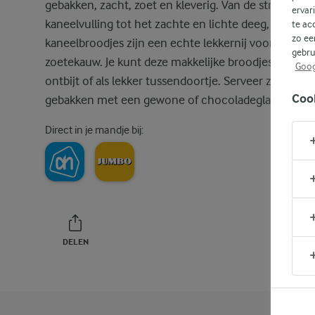
gebakken, zacht, zoet en kleverig. Van de stroperige
ervar
kaneelvulling tot het zachte en lichte deeg,
te ac
zo ee
kaneelbroodjes zijn een echte lekkernij voor iedere
gebru
zoetekauw. Je kunt deze makkelijke broodjes eten al
Goog
ontbijt of als lekker tussendoortje. Serveer ze vers
Coo
gebakken met een gewone of chocoladeglazuur.
Direct in je mandje bij:
DELEN
PRINT