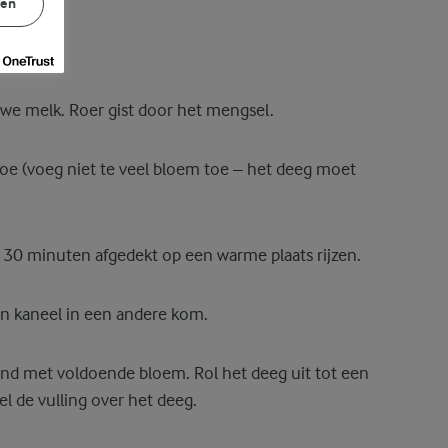
gen
uwe melk. Roer gist door het mengsel.
oe (voeg niet te veel bloem toe – het deeg moet
. 30 minuten afgedekt op een warme plaats rijzen.
en kaneel in een andere kom.
nd met voldoende bloem. Rol het deeg uit tot een
el de vulling over het deeg.