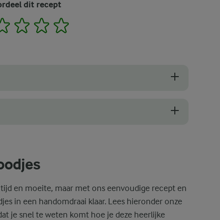
rdeel dit recept
2
3
4
5
. Om de juiste consistentie voor het kaneelbroodjesdeeg te krijgen, is
 avond tevoren bereiden zodat het de volgende dag klaar is om uit te r
oodjes
tijd en moeite, maar met ons eenvoudige recept en
djes in een handomdraai klaar. Lees hieronder onze
t je snel te weten komt hoe je deze heerlijke