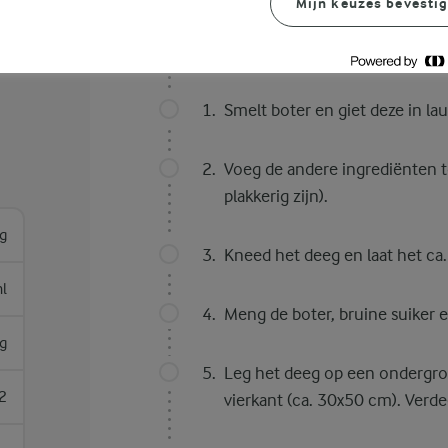
Mijn keuzes bevesti
Bereidingswijze
Smelt boter en giet deze in la
Voeg de andere ingrediënten t
plakkerig zijn).
g
Kneed het deeg en laat het ca
l
Meng de boter, bruine suiker 
g
Leg het deeg op een ondergro
2
vierkant (ca. 30x50 cm). Verde