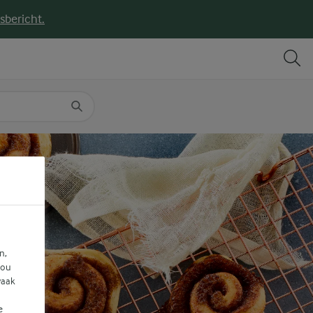
sbericht.
DELEN
PRINT
n,
jou
vaak
e