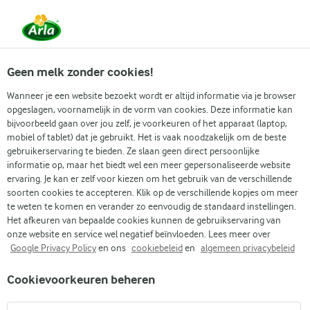
Vanaf 1 juni zijn DMK Group en Arla Foods
gefuseerd.
Lees het persbericht.
Geen melk zonder cookies!
Wanneer je een website bezoekt wordt er altijd informatie via je browser
opgeslagen, voornamelijk in de vorm van cookies. Deze informatie kan
Zoek categorie
bijvoorbeeld gaan over jou zelf, je voorkeuren of het apparaat (laptop,
mobiel of tablet) dat je gebruikt. Het is vaak noodzakelijk om de beste
gebruikerservaring te bieden. Ze slaan geen direct persoonlijke
Zoek zoektermen in te voeren
informatie op, maar het biedt wel een meer gepersonaliseerde website
Arla
Recepten
Blondies
ervaring. Je kan er zelf voor kiezen om het gebruik van de verschillende
soorten cookies te accepteren. Klik op de verschillende kopjes om meer
Blondies
te weten te komen en verander zo eenvoudig de standaard instellingen.
Het afkeuren van bepaalde cookies kunnen de gebruikservaring van
1 U
(0)
onze website en service wel negatief beïnvloeden. Lees meer over
Google Privacy Policy
en ons
cookiebeleid
en
algemeen privacybeleid
Heerlijke citroenblondies – smeuïge brownies met witte
Cookievoorkeuren beheren
chocolade. Het zuur van de citroen en zure room past
perfect bij de witte chocolade, wat zorgt voor een hemels