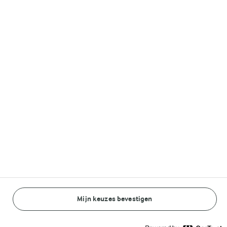
Lurpak®
Volg ons op
© Arla Foods amba 2026
Reopen cookie popup
Algemeen Privacybeleid
Standaard Gebruiksvoorwaarden
Mijn keuzes bevestigen
BEREIDINGSWIJZE
INGREDIËNTEN
Cookieverklaring