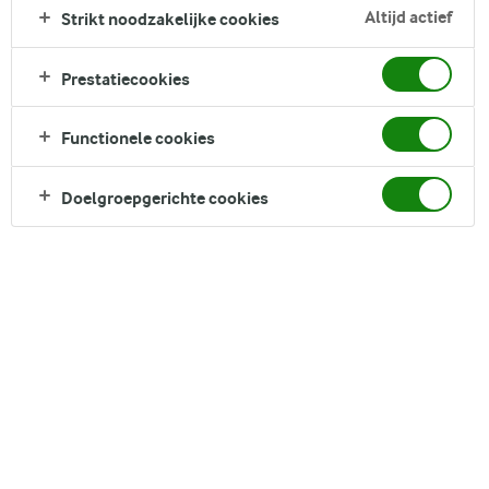
bekend als kunafa en knafeh, afhankelijk van je plaats van
Altijd actief
Strikt noodzakelijke cookies
herkomst. Beide namen verwijzen echter naar hetzelfde
gerecht. Zowel een knafeh als kunafa met room zijn een
Prestatiecookies
traktatie met meerdere laagjes en texturen met een romige
vulling en kleurrijke toppings zoals pistachenoten,
Functionele cookies
oranjebloesems en gedroogde rozenblaadjes.
Direct in je mandje bij:
Doelgroepgerichte cookies
DELEN
Ingrediënten