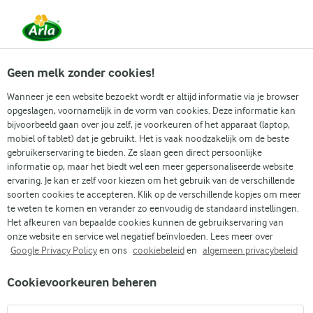
Vanaf 1 juni zijn DMK Group en Arla Foods
gefuseerd.
Lees het persbericht.
Geen melk zonder cookies!
Wanneer je een website bezoekt wordt er altijd informatie via je browser
opgeslagen, voornamelijk in de vorm van cookies. Deze informatie kan
Zoek categorie
bijvoorbeeld gaan over jou zelf, je voorkeuren of het apparaat (laptop,
mobiel of tablet) dat je gebruikt. Het is vaak noodzakelijk om de beste
gebruikerservaring te bieden. Ze slaan geen direct persoonlijke
Zoek zoektermen in te voeren
informatie op, maar het biedt wel een meer gepersonaliseerde website
Arla
Recepten
Kunafa met room
ervaring. Je kan er zelf voor kiezen om het gebruik van de verschillende
soorten cookies te accepteren. Klik op de verschillende kopjes om meer
Kunafa met room
te weten te komen en verander zo eenvoudig de standaard instellingen.
Het afkeuren van bepaalde cookies kunnen de gebruikservaring van
45 MIN.
(1)
onze website en service wel negatief beïnvloeden. Lees meer over
Google Privacy Policy
en ons
cookiebeleid
en
algemeen privacybeleid
Deze Midden-Oosterse desserts zijn een perfecte combinatie
Cookievoorkeuren beheren
van knapperig gebak, zachte en zijdeachtige room en een
royale scheut oranjebloesemsiroop. Het dessert staat