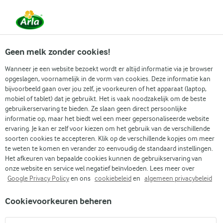
Vanaf 1 juni zijn DMK Group en Arla Foods
gefuseerd.
Lees het persbericht.
Geen melk zonder cookies!
Wanneer je een website bezoekt wordt er altijd informatie via je browser
opgeslagen, voornamelijk in de vorm van cookies. Deze informatie kan
bijvoorbeeld gaan over jou zelf, je voorkeuren of het apparaat (laptop,
mobiel of tablet) dat je gebruikt. Het is vaak noodzakelijk om de beste
gebruikerservaring te bieden. Ze slaan geen direct persoonlijke
informatie op, maar het biedt wel een meer gepersonaliseerde website
ervaring. Je kan er zelf voor kiezen om het gebruik van de verschillende
BEDANKT!
soorten cookies te accepteren. Klik op de verschillende kopjes om meer
DEEL JE ERVARING
te weten te komen en verander zo eenvoudig de standaard instellingen.
Het afkeuren van bepaalde cookies kunnen de gebruikservaring van
onze website en service wel negatief beïnvloeden. Lees meer over
Google Privacy Policy
en ons
cookiebeleid
en
algemeen privacybeleid
Cookievoorkeuren beheren