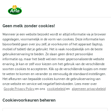
Vanaf 1 juni zijn DMK Group en Arla Foods
gefuseerd.
Lees het persbericht.
Geen melk zonder cookies!
Wanneer je een website bezoekt wordt er altijd informatie via je browser
opgeslagen, voornamelijk in de vorm van cookies. Deze informatie kan
bijvoorbeeld gaan over jou zelf, je voorkeuren of het apparaat (laptop,
mobiel of tablet) dat je gebruikt. Het is vaak noodzakelijk om de beste
gebruikerservaring te bieden. Ze slaan geen direct persoonlijke
informatie op, maar het biedt wel een meer gepersonaliseerde website
MAKKELIJKE
ervaring. Je kan er zelf voor kiezen om het gebruik van de verschillende
soorten cookies te accepteren. Klik op de verschillende kopjes om meer
DESSERTS DIE JE
te weten te komen en verander zo eenvoudig de standaard instellingen.
Het afkeuren van bepaalde cookies kunnen de gebruikservaring van
KEER OP KEER WILT
onze website en service wel negatief beïnvloeden. Lees meer over
Google Privacy Policy
en ons
cookiebeleid
en
algemeen privacybeleid
MAKEN
Cookievoorkeuren beheren