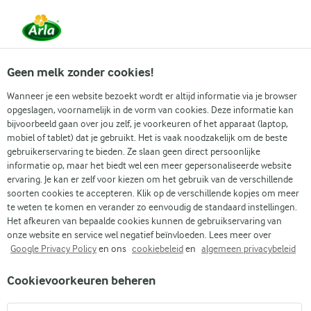
Vanaf 1 juni zijn DMK Group en Arla Foods
gefuseerd.
Lees het persbericht.
Geen melk zonder cookies!
Wanneer je een website bezoekt wordt er altijd informatie via je browser
opgeslagen, voornamelijk in de vorm van cookies. Deze informatie kan
bijvoorbeeld gaan over jou zelf, je voorkeuren of het apparaat (laptop,
mobiel of tablet) dat je gebruikt. Het is vaak noodzakelijk om de beste
gebruikerservaring te bieden. Ze slaan geen direct persoonlijke
informatie op, maar het biedt wel een meer gepersonaliseerde website
EIWITSHAKES,
ervaring. Je kan er zelf voor kiezen om het gebruik van de verschillende
soorten cookies te accepteren. Klik op de verschillende kopjes om meer
SMOOTHIES EN
te weten te komen en verander zo eenvoudig de standaard instellingen.
Het afkeuren van bepaalde cookies kunnen de gebruikservaring van
DRANKJES DIE JE
onze website en service wel negatief beïnvloeden. Lees meer over
Google Privacy Policy
en ons
cookiebeleid
en
algemeen privacybeleid
THUIS KUNT MAKEN
Cookievoorkeuren beheren