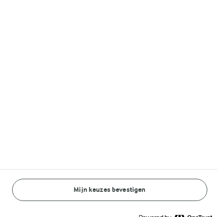
Volg ons op
© Arla Foods amba 2026
Reopen cookie popup
Algemeen Privacybeleid
Standaard Gebruiksvoorwaarden
Cookieverklaring
Mijn keuzes bevestigen
Betaal verklaring