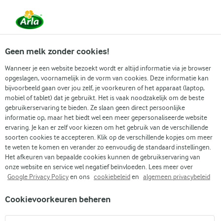
Vanaf 1 juni zijn DMK Group en Arla Foods
gefuseerd.
Lees het persbericht.
Geen melk zonder cookies!
Wanneer je een website bezoekt wordt er altijd informatie via je browser
opgeslagen, voornamelijk in de vorm van cookies. Deze informatie kan
bijvoorbeeld gaan over jou zelf, je voorkeuren of het apparaat (laptop,
mobiel of tablet) dat je gebruikt. Het is vaak noodzakelijk om de beste
gebruikerservaring te bieden. Ze slaan geen direct persoonlijke
informatie op, maar het biedt wel een meer gepersonaliseerde website
ervaring. Je kan er zelf voor kiezen om het gebruik van de verschillende
soorten cookies te accepteren. Klik op de verschillende kopjes om meer
te weten te komen en verander zo eenvoudig de standaard instellingen.
Het afkeuren van bepaalde cookies kunnen de gebruikservaring van
ALLES WAT
onze website en service wel negatief beïnvloeden. Lees meer over
Google Privacy Policy
en ons
cookiebeleid
en
algemeen privacybeleid
Cookievoorkeuren beheren