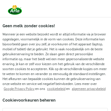
Vanaf 1 juni zijn DMK Group en Arla Foods
gefuseerd.
Lees het persbericht.
Geen melk zonder cookies!
Wanneer je een website bezoekt wordt er altijd informatie via je browser
Arla
›
Arla assortiment
›
Biologisch
›
vanille
›
opgeslagen, voornamelijk in de vorm van cookies. Deze informatie kan
bijvoorbeeld gaan over jou zelf, je voorkeuren of het apparaat (laptop,
mobiel of tablet) dat je gebruikt. Het is vaak noodzakelijk om de beste
Wij zijn voor échte vanille
gebruikerservaring te bieden. Ze slaan geen direct persoonlijke
informatie op, maar het biedt wel een meer gepersonaliseerde website
Bij Arla maken we 100% natuurlijke zuivel. Zo maken we de Arla
ervaring. Je kan er zelf voor kiezen om het gebruik van de verschillende
soorten cookies te accepteren. Klik op de verschillende kopjes om meer
biologische vanilleyoghurt van verse biologische melk. En ook de
te weten te komen en verander zo eenvoudig de standaard instellingen.
biologische vanille die je proeft, is puur natuur! Weet je eigenlijk wel
Het afkeuren van bepaalde cookies kunnen de gebruikservaring van
hoe bijzonder dit is?
onze website en service wel negatief beïnvloeden. Lees meer over
Google Privacy Policy
en ons
cookiebeleid
en
algemeen privacybeleid
Op Madagaskar, waar de meeste vanille vandaan komt, gaan de
Cookievoorkeuren beheren
bloemen van de echte vanille orchideeën maar één ochtend per jaar
open. Precies dan moeten ze met de hand bevrucht worden. Een jaar