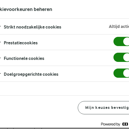
kievoorkeuren beheren
Altijd acti
Strikt noodzakelijke cookies
Prestatiecookies
Functionele cookies
Doelgroepgerichte cookies
, zit hem vooral in de
lieu. In de biologische
 om zo duurzaam mogelijk
Mijn keuzes bevesti