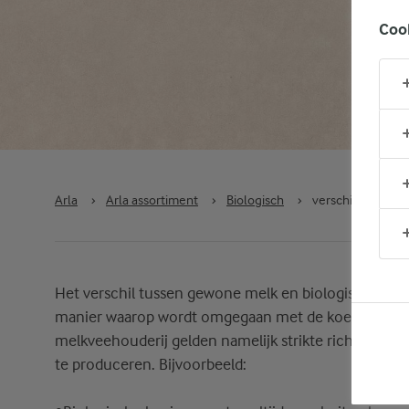
Coo
Arla
›
Arla assortiment
›
Biologisch
›
verschil bio melk
Het verschil tussen gewone melk en biologische melk
manier waarop wordt omgegaan met de koe en het mi
melkveehouderij gelden namelijk strikte richtlijnen
te produceren. Bijvoorbeeld: