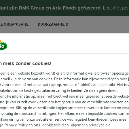
 juni zijn DMK Group en Arla Foods gefuseerd.
Lees het per
E ORGANISATIE
DUURZAAMHEID
n melk zonder cookies!
er je een website bezoekt wordt er altijd informatie via je browser opgeslage
amelijk in de vorm van cookies. Deze informatie kan bijvoorbeeld gaan over 
je voorkeuren of het apparaat (laptop, mobiel of tablet) dat je gebruikt. Het is 
SCHIL TUSSEN
akelijk om de beste gebruikerservaring te bieden. Ze slaan geen direct
onlijke informatie op, maar het biedt wel een meer gepersonaliseerde websit
LOGISCHE
ing. Je kan er zelf voor kiezen om het gebruik van de verschillende soorten c
cepteren. Klik op de verschillende kopjes om meer te weten te komen en ver
nvoudig de standaard instellingen. Het afkeuren van bepaalde cookies kunne
ikservaring van onze website en service wel negatief beïnvloeden. Lees meer
le Privacy Policy
en ons
cookiebeleid
en
algemeen privacybeleid