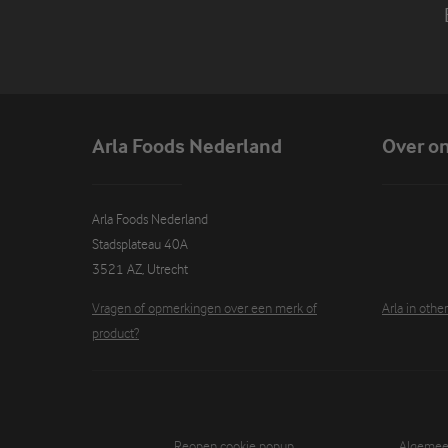
Arla Foods Nederland
Over o
Arla Foods Nederland

Stadsplateau 40A

3521 AZ, Utrecht
Vragen of opmerkingen over een merk of
Arla in othe
product?
Reopen cookie popup
Algemeen