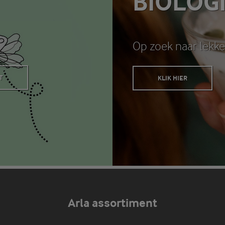
BIOLOG
Op zoek naar lekke
T
KLIK HIER
Arla assortiment