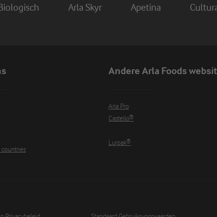
Biologisch
Arla Skyr
Apetina
Cultur
ns
Andere Arla Foods websi
Arla Pro
Castello®
Lurpak®
r countries
 Privacybeleid
Standaard Gebruiksvoorwaarden