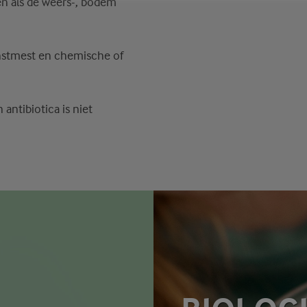
en als de weers-, bodem
nstmest en chemische of
antibiotica is niet