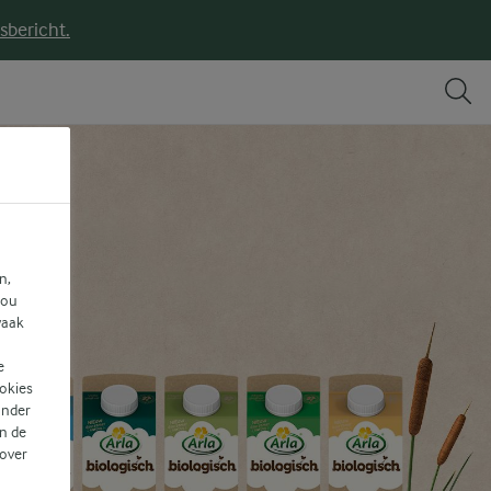
sbericht.
n,
jou
vaak
e
ookies
ander
n de
 over