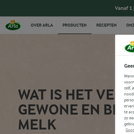
Vanaf 1
OVER ARLA
PRODUCTEN
RECEPTEN
ONZ
Gee
Wanne
voorn
zelf, 
WAT IS HET VER
noodz
perso
GEWONE EN BIO
ervar
te ac
zo ee
MELK
gebru
Goog