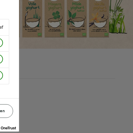
ef
gen