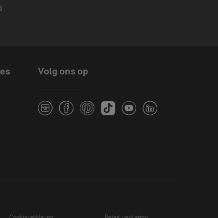
a
tes
Volg ons op
Cookieverklaring
Betaal verklaring