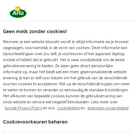
Vanaf 1 juni zijn DMK Group en Arla Foods
gefuseerd.
Lees het persbericht.
Geen melk zonder cookies!
Wanneer je een website bezoekt wordt er altijd informatie via je browser
opgeslagen, voornamelijk in de vorm van cookies. Deze informatie kan
Zoek categorie
bijvoorbeeld gaan over jou zelf, je voorkeuren of het apparaat (laptop,
mobiel of tablet) dat je gebruikt. Het is vaak noodzakelijk om de beste
gebruikerservaring te bieden. Ze slaan geen direct persoonlijke
Zoek zoektermen in te voeren
informatie op, maar het biedt wel een meer gepersonaliseerde website
Arla
Recepten
Aardbei eiwit milkshake met vanille
ervaring. Je kan er zelf voor kiezen om het gebruik van de verschillende
soorten cookies te accepteren. Klik op de verschillende kopjes om meer
Aardbei eiwit milkshake
te weten te komen en verander zo eenvoudig de standaard instellingen.
met vanille
Het afkeuren van bepaalde cookies kunnen de gebruikservaring van
onze website en service wel negatief beïnvloeden. Lees meer over
Google Privacy Policy
en ons
cookiebeleid
en
algemeen privacybeleid
Kooktijd 10 min.
(0)
•
Cookievoorkeuren beheren
Geniet van een verfrissende mix van aardbeien, romige vanille
yoghurt en volle melk in deze aardbei eiwit milkshake. Vol