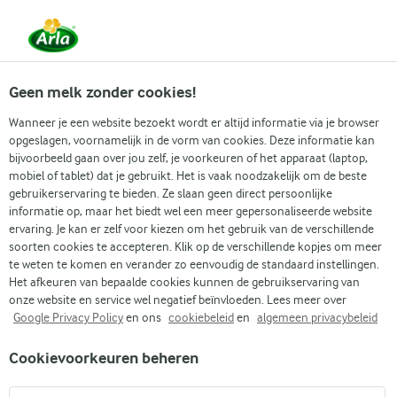
Vanaf 1 juni zijn DMK Group en Arla Foods
gefuseerd.
Lees het persbericht.
Geen melk zonder cookies!
Wanneer je een website bezoekt wordt er altijd informatie via je browser
opgeslagen, voornamelijk in de vorm van cookies. Deze informatie kan
Zoek categorie
bijvoorbeeld gaan over jou zelf, je voorkeuren of het apparaat (laptop,
mobiel of tablet) dat je gebruikt. Het is vaak noodzakelijk om de beste
gebruikerservaring te bieden. Ze slaan geen direct persoonlijke
Zoek zoektermen in te voeren
informatie op, maar het biedt wel een meer gepersonaliseerde website
Arla
Recepten
Airfryer kip drumsticks
ervaring. Je kan er zelf voor kiezen om het gebruik van de verschillende
soorten cookies te accepteren. Klik op de verschillende kopjes om meer
Airfryer kip drumsticks
te weten te komen en verander zo eenvoudig de standaard instellingen.
Het afkeuren van bepaalde cookies kunnen de gebruikservaring van
30 MIN.
(0)
onze website en service wel negatief beïnvloeden. Lees meer over
Google Privacy Policy
en ons
cookiebeleid
en
algemeen privacybeleid
Deze kippenbouten uit de airfryer zijn bedekt met een
Cookievoorkeuren beheren
glanzende teriyakisaus die prachtig aan het vel kleeft.
Geserveerd met luchtige rijst en een knapperige groentemix,