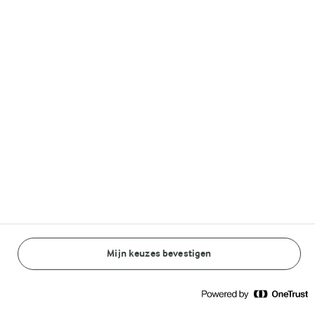
Volg ons op
© Arla Foods amba 2026
Reopen cookie popup
Algemeen Privacybeleid
Standaard Gebruiksvoorwaarden
Mijn keuzes bevestigen
BEREIDINGSWIJZE
INGREDIËNTEN
Cookieverklaring
Betaal verklaring