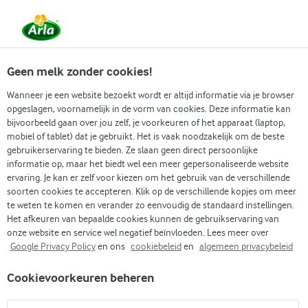
Vanaf 1 juni zijn DMK Group en Arla Foods
gefuseerd.
Lees het persbericht.
Geen melk zonder cookies!
Wanneer je een website bezoekt wordt er altijd informatie via je browser
opgeslagen, voornamelijk in de vorm van cookies. Deze informatie kan
Zoek categorie
bijvoorbeeld gaan over jou zelf, je voorkeuren of het apparaat (laptop,
mobiel of tablet) dat je gebruikt. Het is vaak noodzakelijk om de beste
gebruikerservaring te bieden. Ze slaan geen direct persoonlijke
Zoek zoektermen in te voeren
informatie op, maar het biedt wel een meer gepersonaliseerde website
Arla
Recepten
Appelcrumble
ervaring. Je kan er zelf voor kiezen om het gebruik van de verschillende
soorten cookies te accepteren. Klik op de verschillende kopjes om meer
Appelcrumble
te weten te komen en verander zo eenvoudig de standaard instellingen.
Het afkeuren van bepaalde cookies kunnen de gebruikservaring van
(1)
onze website en service wel negatief beïnvloeden. Lees meer over
Google Privacy Policy
en ons
cookiebeleid
en
algemeen privacybeleid
Trakteer je vrienden en familie op een heerlijke appelcrumble.
Cookievoorkeuren beheren
Dit dessert vult je keuken met warme geuren en brengt
nostalgische herinneringen naar boven. De combinatie van