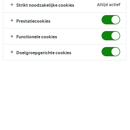
Altijd actief
Strikt noodzakelijke cookies
Prestatiecookies
Functionele cookies
Doelgroepgerichte cookies
Hoeveel lactose zit er in boter?
Verschillende soorten lactosevrije boter
Licht gezouten en ongezouten boter
Smeerbaar
Welke boter is lactosevrij?
Hoe maak je lactosevrije boter?
Bevat lactosevrije boter zuivel?
Ja, boter bevat lactose. Het wordt gemaakt van room,