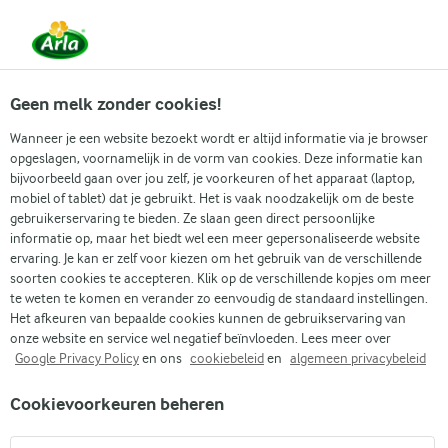
Vanaf 1 juni zijn DMK Group en Arla Foods
gefuseerd.
Lees het persbericht.
Geen melk zonder cookies!
Wanneer je een website bezoekt wordt er altijd informatie via je browser
opgeslagen, voornamelijk in de vorm van cookies. Deze informatie kan
Populaire artikelen
Eenvoudig dagelijks koken
Gidse
bijvoorbeeld gaan over jou zelf, je voorkeuren of het apparaat (laptop,
mobiel of tablet) dat je gebruikt. Het is vaak noodzakelijk om de beste
gebruikerservaring te bieden. Ze slaan geen direct persoonlijke
Recepten
Artikelen
Bevat boter lactose?
informatie op, maar het biedt wel een meer gepersonaliseerde website
ervaring. Je kan er zelf voor kiezen om het gebruik van de verschillende
Bevat boter lactose?
soorten cookies te accepteren. Klik op de verschillende kopjes om meer
te weten te komen en verander zo eenvoudig de standaard instellingen.
Het afkeuren van bepaalde cookies kunnen de gebruikservaring van
onze website en service wel negatief beïnvloeden. Lees meer over
Google Privacy Policy
en ons
cookiebeleid
en
algemeen privacybeleid
Cookievoorkeuren beheren