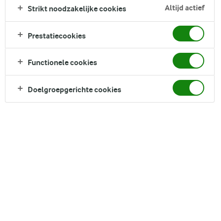
Altijd actief
Strikt noodzakelijke cookies
Prestatiecookies
Functionele cookies
Doelgroepgerichte cookies
Asperges zijn een geliefde lentegroente,
bekend om hun heerlijke aardse smaak en
makkelijk te verwerken in verschillende
lekkere recepten. Ondanks hun populariteit
weten veel thuiskoks niet precies hoe je
asperges het best kunt bereiden, zodat de
heerlijke textuur en smaak volledig tot zijn
recht komt. Deze gids geeft je duidelijke en