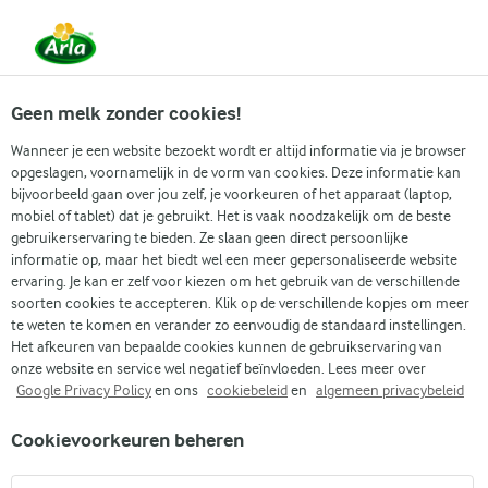
Vanaf 1 juni zijn DMK Group en Arla Foods
gefuseerd.
Lees het persbericht.
Geen melk zonder cookies!
Wanneer je een website bezoekt wordt er altijd informatie via je browser
opgeslagen, voornamelijk in de vorm van cookies. Deze informatie kan
Populaire artikelen
Eenvoudig dagelijks koken
Gidse
bijvoorbeeld gaan over jou zelf, je voorkeuren of het apparaat (laptop,
mobiel of tablet) dat je gebruikt. Het is vaak noodzakelijk om de beste
gebruikerservaring te bieden. Ze slaan geen direct persoonlijke
Recepten
Artikelen
informatie op, maar het biedt wel een meer gepersonaliseerde website
De beste manieren om asperges te maken
ervaring. Je kan er zelf voor kiezen om het gebruik van de verschillende
soorten cookies te accepteren. Klik op de verschillende kopjes om meer
De beste manieren om
te weten te komen en verander zo eenvoudig de standaard instellingen.
Het afkeuren van bepaalde cookies kunnen de gebruikservaring van
asperges te maken
onze website en service wel negatief beïnvloeden. Lees meer over
Google Privacy Policy
en ons
cookiebeleid
en
algemeen privacybeleid
Cookievoorkeuren beheren