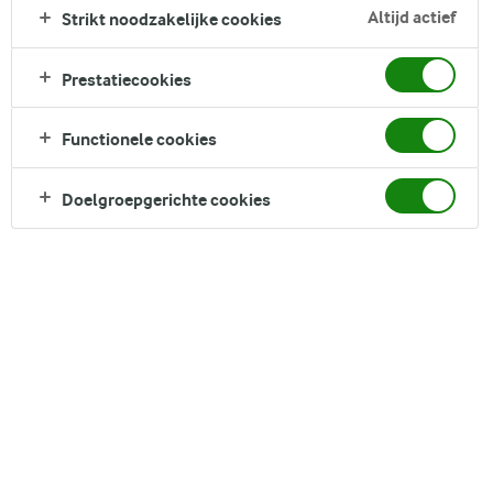
Altijd actief
Strikt noodzakelijke cookies
Prestatiecookies
Functionele cookies
Doelgroepgerichte cookies
Vers en droog fruit – zijn ze eiwitrijk?
Vers fruit
Gedroogd fruit
Is fruit rijk aan eiwit?
Eiwitten dragen bij aan de instandhouding van sterke
botten en spiermassa. Ze dragen ook bij aan de groei
van spiermassa. Over het algemeen onderscheiden we
eiwitten op basis van dieren
en
eiwitten op basis van