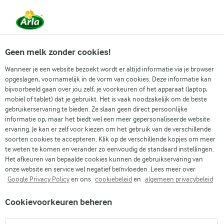
Vanaf 1 juni zijn DMK Group en Arla Foods
gefuseerd.
Lees het persbericht.
Geen melk zonder cookies!
Wanneer je een website bezoekt wordt er altijd informatie via je browser
opgeslagen, voornamelijk in de vorm van cookies. Deze informatie kan
Populaire artikelen
Eenvoudig dagelijks koken
Gidse
bijvoorbeeld gaan over jou zelf, je voorkeuren of het apparaat (laptop,
mobiel of tablet) dat je gebruikt. Het is vaak noodzakelijk om de beste
gebruikerservaring te bieden. Ze slaan geen direct persoonlijke
Recepten
Artikelen
Eiwit in fruit
informatie op, maar het biedt wel een meer gepersonaliseerde website
ervaring. Je kan er zelf voor kiezen om het gebruik van de verschillende
Eiwit in fruit
soorten cookies te accepteren. Klik op de verschillende kopjes om meer
te weten te komen en verander zo eenvoudig de standaard instellingen.
Het afkeuren van bepaalde cookies kunnen de gebruikservaring van
onze website en service wel negatief beïnvloeden. Lees meer over
Google Privacy Policy
en ons
cookiebeleid
en
algemeen privacybeleid
Cookievoorkeuren beheren