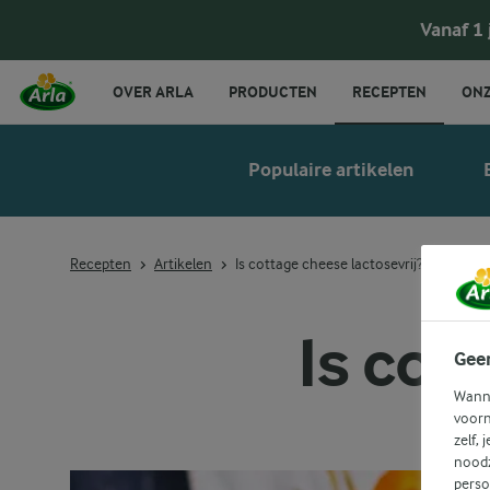
Vanaf 1
OVER ARLA
PRODUCTEN
RECEPTEN
ONZ
Populaire artikelen
Recepten
Artikelen
Is cottage cheese lactosevrij?
Is cot
Gee
Wanne
voorn
zelf, 
noodz
perso