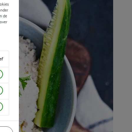
ookies
ander
n de
 over
ef