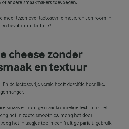
en of andere smaakmakers toevoegen.
n je meer lezen over lactosevrije melkdrank en room in
?
en
bevat room lactose?
e cheese zonder
e smaak en textuur
 En de lactosevrije versie heeft dezelfde heerlijke,
egenhanger.
 zure smaak en romige maar kruimelige textuur is het
 Meng het in zoete smoothies, meng het door
eg het in laagjes toe in een fruitige parfait, gebruik