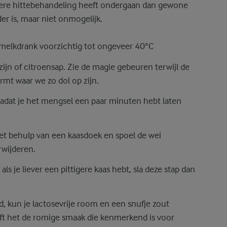
ere hittebehandeling heeft ondergaan dan gewone
r is, maar niet onmogelijk.
melkdrank voorzichtig tot ongeveer 40°C
zijn of citroensap. Zie de magie gebeuren terwijl de
rmt waar we zo dol op zijn.
nadat je het mengsel een paar minuten hebt laten
et behulp van een kaasdoek en spoel de wei
rwijderen.
ls je liever een pittigere kaas hebt, sla deze stap dan
rd, kun je lactosevrije room en een snufje zout
eft het de romige smaak die kenmerkend is voor