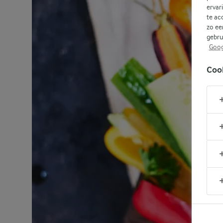
ervar
te ac
zo ee
gebru
Goog
Coo