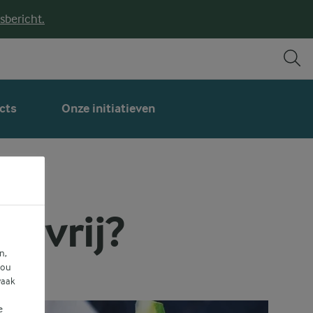
sbericht.
cts
Onze initiatieven
sevrij?
n,
jou
vaak
e