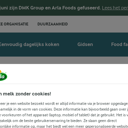
 juni zijn DMK Group en Arla Foods gefuseerd.
Lees het per
E ORGANISATIE
DUURZAAMHEID
Eenvoudig dagelijks koken
Gidsen
Food fa
tage cheese lacto
n melk zonder cookies!
er je een website bezoekt wordt er altijd informatie via je browser opgeslage
amelijk in de vorm van cookies. Deze informatie kan bijvoorbeeld gaan over 
je voorkeuren of het apparaat (laptop, mobiel of tablet) dat je gebruikt. Het is 
akelijk om de beste gebruikerservaring te bieden. Ze slaan geen direct
onlijke informatie op, maar het biedt wel een meer gepersonaliseerde websit