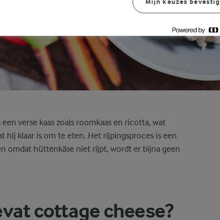
Mijn keuzes bevesti
is een verse kaas zoals roomkaas en ricotta, wat
t hij klaar is om te eten. Het rijpingsproces is een
n omdat hüttenkäse niet rijpt, wordt er bijna geen
evat cottage cheese?