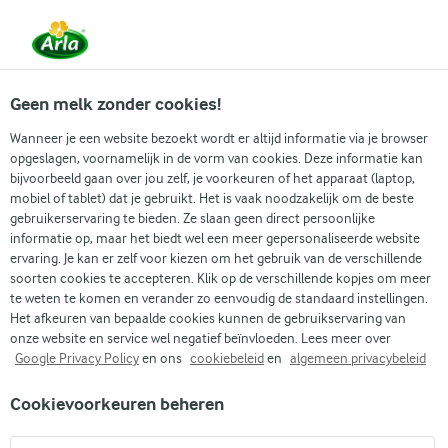
Vanaf 1 juni zijn DMK Group en Arla Foods
gefuseerd.
Lees het persbericht.
Geen melk zonder cookies!
Wanneer je een website bezoekt wordt er altijd informatie via je browser
opgeslagen, voornamelijk in de vorm van cookies. Deze informatie kan
Populaire artikelen
Eenvoudig dagelijks koken
Gidse
bijvoorbeeld gaan over jou zelf, je voorkeuren of het apparaat (laptop,
mobiel of tablet) dat je gebruikt. Het is vaak noodzakelijk om de beste
gebruikerservaring te bieden. Ze slaan geen direct persoonlijke
Recepten
Artikelen
Is mayonaise lactosevrij?
informatie op, maar het biedt wel een meer gepersonaliseerde website
ervaring. Je kan er zelf voor kiezen om het gebruik van de verschillende
Is mayonaise
soorten cookies te accepteren. Klik op de verschillende kopjes om meer
te weten te komen en verander zo eenvoudig de standaard instellingen.
lactosevrij?
Het afkeuren van bepaalde cookies kunnen de gebruikservaring van
onze website en service wel negatief beïnvloeden. Lees meer over
Google Privacy Policy
en ons
cookiebeleid
en
algemeen privacybeleid
Cookievoorkeuren beheren