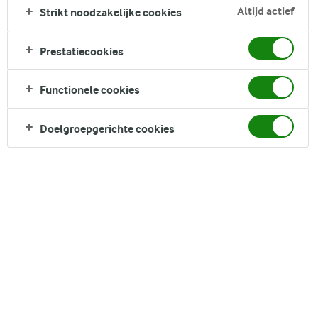
Altijd actief
Strikt noodzakelijke cookies
Prestatiecookies
Functionele cookies
Doelgroepgerichte cookies
Hoe weet je of mayonaise lactosevrij is?
Hoe wordt mayonaise gemaakt?
Aioli, chilimayo, tartaarsaus en nog veel meer
Mayonaise bevat geen lactose. Het is meestal
samengesteld uit olie, eigeel, azijn of citroensap en
soms mosterd, wat betekent dat het geen zuivel