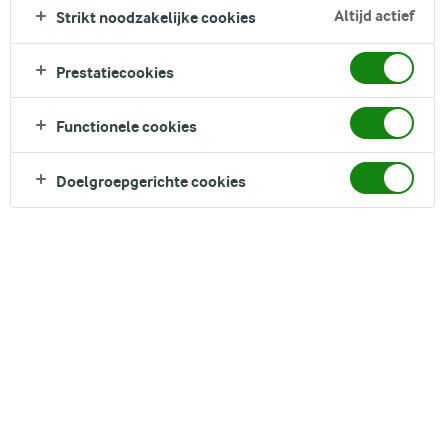
Altijd actief
Strikt noodzakelijke cookies
Prestatiecookies
Functionele cookies
Doelgroepgerichte cookies
Wat is Griekse stijl yoghurt in vergelijking met Griekse
yoghurt?
Wat maak je met Griekse (stijl) yoghurt?
Opgeklopte Griekse yoghurt
Griekse yoghurt is een yoghurtsoort die
oorspronkelijk uit Griekenland komt. Het wordt in
Griekenland gemaakt van Griekse melk, maar andere
landen maken Griekse stijl yoghurt geïnspireerd op de