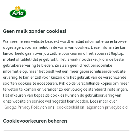
Vanaf 1 juni zijn DMK Group en Arla Foods
gefuseerd.
Lees het persbericht.
Geen melk zonder cookies!
Wanneer je een website bezoekt wordt er altijd informatie via je browser
opgeslagen, voornamelijk in de vorm van cookies. Deze informatie kan
Populaire artikelen
Eenvoudig dagelijks koken
Gidse
bijvoorbeeld gaan over jou zelf, je voorkeuren of het apparaat (laptop,
mobiel of tablet) dat je gebruikt. Het is vaak noodzakelijk om de beste
gebruikerservaring te bieden. Ze slaan geen direct persoonlijke
Recepten
Artikelen
Wat is Griekse yoghurt?
informatie op, maar het biedt wel een meer gepersonaliseerde website
ervaring. Je kan er zelf voor kiezen om het gebruik van de verschillende
Wat is Griekse yoghurt?
soorten cookies te accepteren. Klik op de verschillende kopjes om meer
te weten te komen en verander zo eenvoudig de standaard instellingen.
Het afkeuren van bepaalde cookies kunnen de gebruikservaring van
onze website en service wel negatief beïnvloeden. Lees meer over
Google Privacy Policy
en ons
cookiebeleid
en
algemeen privacybeleid
Cookievoorkeuren beheren