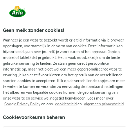
Vanaf 1 juni zijn DMK Group en Arla Foods
gefuseerd.
Lees het persbericht.
Geen melk zonder cookies!
Wanneer je een website bezoekt wordt er altijd informatie via je browser
opgeslagen, voornamelijk in de vorm van cookies. Deze informatie kan
bijvoorbeeld gaan over jou zelf, je voorkeuren of het apparaat (laptop,
mobiel of tablet) dat je gebruikt. Het is vaak noodzakelijk om de beste
gebruikerservaring te bieden. Ze slaan geen direct persoonlijke
informatie op, maar het biedt wel een meer gepersonaliseerde website
ervaring. Je kan er zelf voor kiezen om het gebruik van de verschillende
soorten cookies te accepteren. Klik op de verschillende kopjes om meer
te weten te komen en verander zo eenvoudig de standaard instellingen.
Het afkeuren van bepaalde cookies kunnen de gebruikservaring van
PAASRECEP
onze website en service wel negatief beïnvloeden. Lees meer over
Google Privacy Policy
en ons
cookiebeleid
en
algemeen privacybeleid
Cookievoorkeuren beheren