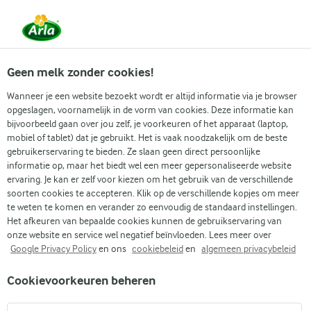
Vanaf 1 juni zijn DMK Group en Arla Foods
gefuseerd.
Lees het persbericht.
Geen melk zonder cookies!
Wanneer je een website bezoekt wordt er altijd informatie via je browser
opgeslagen, voornamelijk in de vorm van cookies. Deze informatie kan
Zoek categorie
bijvoorbeeld gaan over jou zelf, je voorkeuren of het apparaat (laptop,
mobiel of tablet) dat je gebruikt. Het is vaak noodzakelijk om de beste
gebruikerservaring te bieden. Ze slaan geen direct persoonlijke
Zoek zoektermen in te voeren
informatie op, maar het biedt wel een meer gepersonaliseerde website
Arla
Recepten
Bananencake met skyr en chiazaad
ervaring. Je kan er zelf voor kiezen om het gebruik van de verschillende
soorten cookies te accepteren. Klik op de verschillende kopjes om meer
Bananencake met skyr en
te weten te komen en verander zo eenvoudig de standaard instellingen.
chiazaad
Het afkeuren van bepaalde cookies kunnen de gebruikservaring van
onze website en service wel negatief beïnvloeden. Lees meer over
Google Privacy Policy
en ons
cookiebeleid
en
algemeen privacybeleid
1 U
(4)
Cookievoorkeuren beheren
Dit is een recept voor een super makkelijke en lekkere
bananencake, zonder toegevoegde suiker en gemaakt met