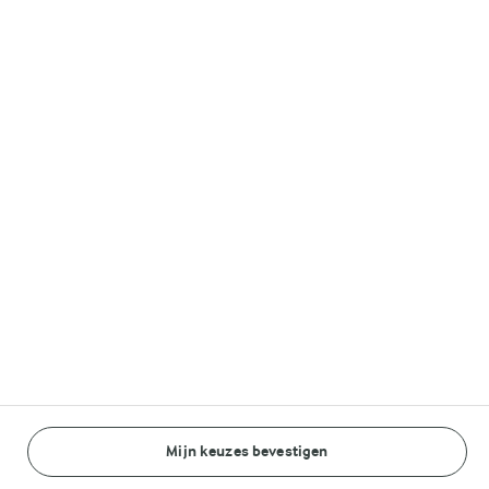
Melkunie
Lurpak®
Volg ons op
© Arla Foods amba 2026
Reopen cookie popup
Algemeen Privacybeleid
Standaard Gebruiksvoorwaarden
Mijn keuzes bevestigen
BEREIDINGSWIJZE
INGREDIËNTEN