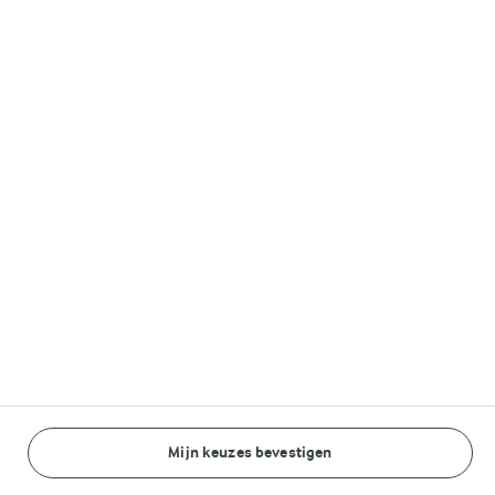
Lurpak®
Volg ons op
© Arla Foods amba 2026
Reopen cookie popup
Algemeen Privacybeleid
Standaard Gebruiksvoorwaarden
Mijn keuzes bevestigen
BEREIDINGSWIJZE
INGREDIËNTEN
Cookieverklaring