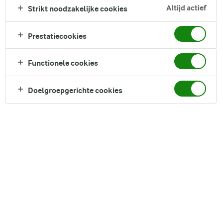
Altijd actief
Strikt noodzakelijke cookies
Deze vleugels zijn lekker krokant, hebben een goudbruin
jasje en zijn bedekt met een rokerige barbecuesaus. Serveer
ze met een frisse citroen-witte kaas dipsaus voor extra
Prestatiecookies
smaak.
Functionele cookies
Direct in je mandje bij:
1
Doelgroepgerichte cookies
DELEN
Ingrediënten