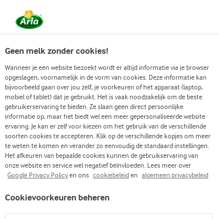
Vanaf 1 juni zijn DMK Group en Arla Foods
gefuseerd.
Lees het persbericht.
Geen melk zonder cookies!
Wanneer je een website bezoekt wordt er altijd informatie via je browser
opgeslagen, voornamelijk in de vorm van cookies. Deze informatie kan
Zoek categorie
bijvoorbeeld gaan over jou zelf, je voorkeuren of het apparaat (laptop,
mobiel of tablet) dat je gebruikt. Het is vaak noodzakelijk om de beste
gebruikerservaring te bieden. Ze slaan geen direct persoonlijke
Zoek zoektermen in te voeren
informatie op, maar het biedt wel een meer gepersonaliseerde website
Arla
Recepten
Barbecue bloemkoolvleugels
ervaring. Je kan er zelf voor kiezen om het gebruik van de verschillende
soorten cookies te accepteren. Klik op de verschillende kopjes om meer
Barbecue
te weten te komen en verander zo eenvoudig de standaard instellingen.
bloemkoolvleugels
Het afkeuren van bepaalde cookies kunnen de gebruikservaring van
onze website en service wel negatief beïnvloeden. Lees meer over
Google Privacy Policy
en ons
cookiebeleid
en
algemeen privacybeleid
30 MIN.
(0)
Cookievoorkeuren beheren
Op zoek naar een nieuwe snack? Onze barbecue
bloemkoolvleugels zijn een echte hit bij elke gelegenheid.