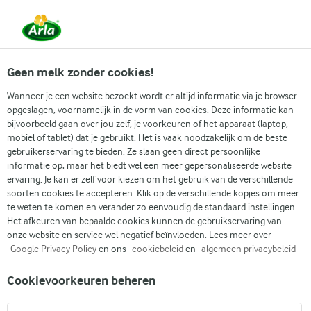
Vanaf 1 juni zijn DMK Group en Arla Foods
gefuseerd.
Lees het persbericht.
Geen melk zonder cookies!
Wanneer je een website bezoekt wordt er altijd informatie via je browser
opgeslagen, voornamelijk in de vorm van cookies. Deze informatie kan
Zoek categorie
bijvoorbeeld gaan over jou zelf, je voorkeuren of het apparaat (laptop,
mobiel of tablet) dat je gebruikt. Het is vaak noodzakelijk om de beste
gebruikerservaring te bieden. Ze slaan geen direct persoonlijke
Zoek zoektermen in te voeren
informatie op, maar het biedt wel een meer gepersonaliseerde website
Arla
Recepten
Borsjtsj
ervaring. Je kan er zelf voor kiezen om het gebruik van de verschillende
soorten cookies te accepteren. Klik op de verschillende kopjes om meer
Borsjtsj
te weten te komen en verander zo eenvoudig de standaard instellingen.
Het afkeuren van bepaalde cookies kunnen de gebruikservaring van
20 MIN.
(3)
onze website en service wel negatief beïnvloeden. Lees meer over
Google Privacy Policy
en ons
cookiebeleid
en
algemeen privacybeleid
Een erg snelle en lichte soep met veel kleur en smaak. Je
Cookievoorkeuren beheren
kunt de rode bieten ook vervangen door een andere
wortelgroente of verschillende soorten combineren.