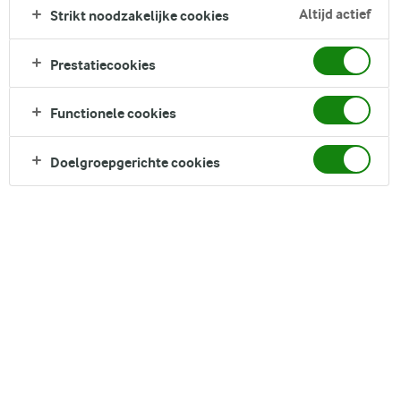
Altijd actief
Strikt noodzakelijke cookies
Direct in je mandje bij:
Prestatiecookies
Functionele cookies
Doelgroepgerichte cookies
DELEN
Ingrediënten
4 porties