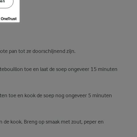
gen
rote pan tot ze doorschijnend zijn.
tebouillon toe en laat de soep ongeveer 15 minuten
ten toe en kook de soep nog ongeveer 5 minuten
n de kook. Breng op smaak met zout, peper en