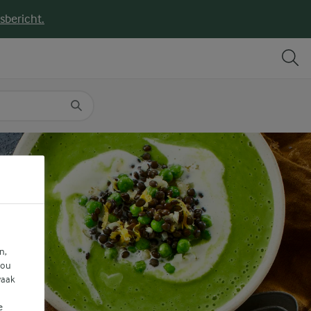
sbericht.
DELEN
PRINT
n,
jou
vaak
e