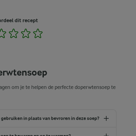
rdeel dit recept
2
3
4
5
perwtensoep
gen om je te helpen de perfecte doperwtensoep te
 gebruiken in plaats van bevroren in deze soep?
soep te bewaren en op te warmen?