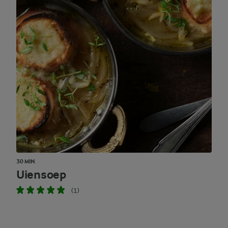
30 MIN.
Uiensoep
(1)