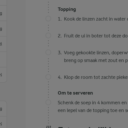
Topping
g
Kook de linzen zacht in water 
g
Fruit de ui in boter tot deze d
tl
Voeg gekookte linzen, doperw
breng op smaak met zout en p
½
Klop de room tot zachte piek
Om te serveren
Schenk de soep in 4 kommen en g
g
een lepel van de topping toe en s
½