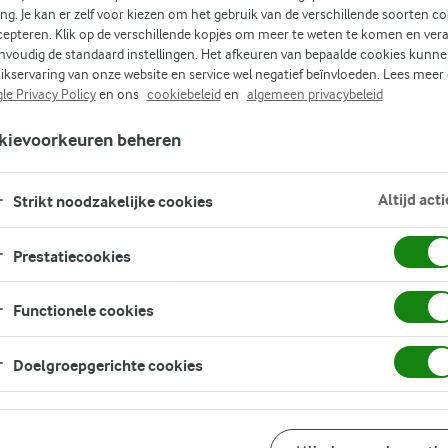
ing. Je kan er zelf voor kiezen om het gebruik van de verschillende soorten c
nt,
cepteren. Klik op de verschillende kopjes om meer te weten te komen en ver
nvoudig de standaard instellingen. Het afkeuren van bepaalde cookies kunne
ls
ikservaring van onze website en service wel negatief beïnvloeden. Lees meer
le Privacy Policy
en ons
cookiebeleid
en
algemeen privacybeleid
kievoorkeuren beheren
Altijd acti
Strikt noodzakelijke cookies
Prestatiecookies
Functionele cookies
Doelgroepgerichte cookies