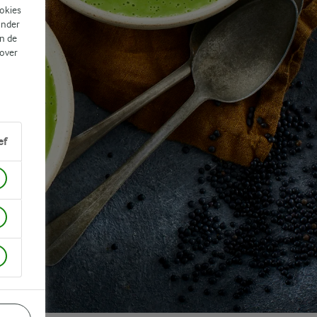
ookies
ander
n de
 over
ef