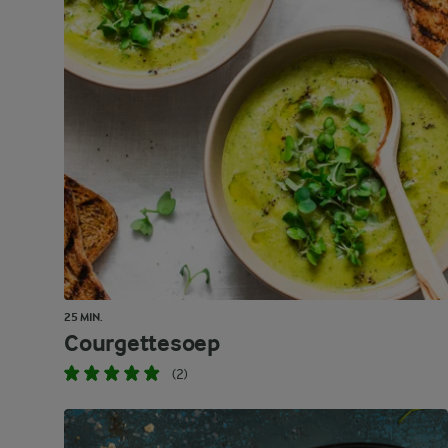
25 MIN.
Courgettesoep
(2)