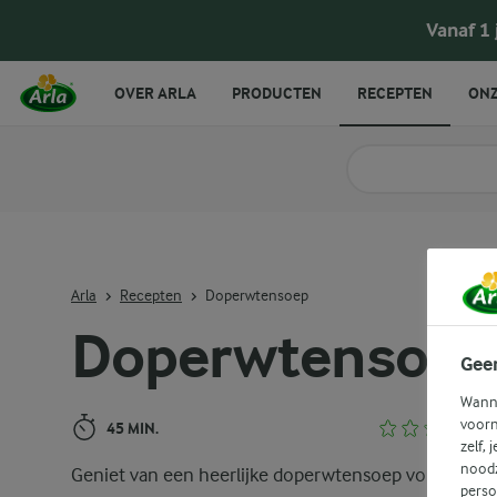
Doperwtensoep
Vanaf 1
OVER ARLA
PRODUCTEN
RECEPTEN
ONZ
Zoek categorie
Zoek zoektermen in 
Arla
Recepten
Doperwtensoep
Doperwtensoep
Gee
Wanne
voorn
45 MIN.
zelf, 
noodz
Geniet van een heerlijke doperwtensoep vol frisse
perso