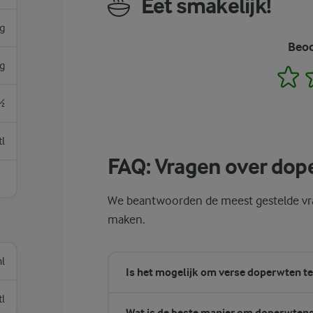
Eet smakelijk!
g
Beoo
g
1
½
tl
FAQ: Vragen over do
We beantwoorden de meest gestelde vra
maken.
l
Is het mogelijk om verse doperwten te
tl
Wat is de beste manier om doperwten