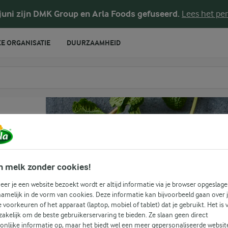
 juni zijn DMK Group en Arla Foods gefuseerd.
Lees het per
E ORGANISATIE
DUURZAAMHEID
te voeren
n melk zonder cookies!
er je een website bezoekt wordt er altijd informatie via je browser opgeslage
amelijk in de vorm van cookies. Deze informatie kan bijvoorbeeld gaan over 
(0)
je voorkeuren of het apparaat (laptop, mobiel of tablet) dat je gebruikt. Het is 
akelijk om de beste gebruikerservaring te bieden. Ze slaan geen direct
onlijke informatie op, maar het biedt wel een meer gepersonaliseerde websit