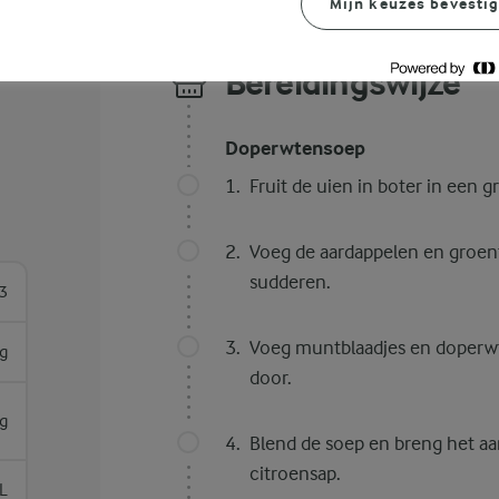
Mijn keuzes bevesti
Bereidingswijze
Doperwtensoep
Fruit de uien in boter in een g
Voeg de aardappelen en groen
sudderen.
3
Voeg muntblaadjes en doperw
g
door.
g
Blend de soep en breng het aa
citroensap.
L