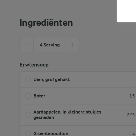
Ingrediënten
4 Serving
Erwtensoep
Uien, grof gehakt
Boter
15 
Aardappelen, in kleinere stukjes
225 
gesneden
Groentebouillon
1¼ 