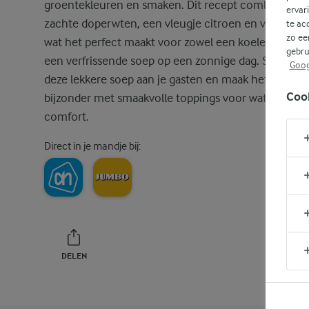
groentekleuren en smaken. Dit recept combineert
ervar
zachte doperwten, een vleugje citroen en verse mu
te ac
zo ee
wat het perfect maakt voor zowel een koele avond a
gebru
een verfrissende soep op een zonnige dag. Serveer
Goog
deze lekkere soep aan je gasten en maak het extra
Coo
bijzonder met smaakvolle toppings voor wat extra
comfort.
Direct in je mandje bij:
DELEN
PRINT