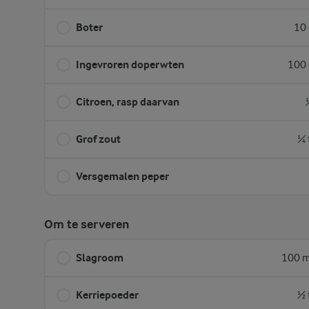
Boter
10 
Ingevroren doperwten
100 
Citroen, rasp daarvan
Grof zout
¼ 
Versgemalen peper
Om te serveren
Slagroom
100 m
Kerriepoeder
½ 