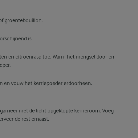
of groentebouillon.
oorschijnend is.
ten en citroenrasp toe. Warm het mengsel door en
eper.
en en vouw het kerriepoeder erdoorheen.
arneer met de licht opgeklopte kerrieroom. Voeg
erveer de rest ernaast.