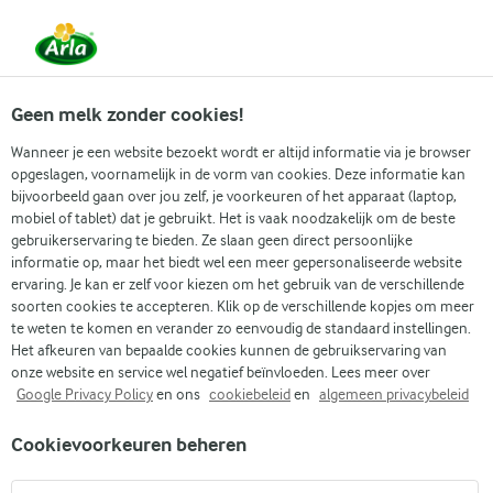
Vanaf 1 juni zijn DMK Group en Arla Foods
gefuseerd.
Lees het persbericht.
Geen melk zonder cookies!
Wanneer je een website bezoekt wordt er altijd informatie via je browser
opgeslagen, voornamelijk in de vorm van cookies. Deze informatie kan
Zoek categorie
bijvoorbeeld gaan over jou zelf, je voorkeuren of het apparaat (laptop,
mobiel of tablet) dat je gebruikt. Het is vaak noodzakelijk om de beste
gebruikerservaring te bieden. Ze slaan geen direct persoonlijke
Zoek zoektermen in te voeren
informatie op, maar het biedt wel een meer gepersonaliseerde website
Arla
Recepten
Eiwitrijk ijs
ervaring. Je kan er zelf voor kiezen om het gebruik van de verschillende
soorten cookies te accepteren. Klik op de verschillende kopjes om meer
Eiwitrijk ijs
te weten te komen en verander zo eenvoudig de standaard instellingen.
Het afkeuren van bepaalde cookies kunnen de gebruikservaring van
1 U
(2)
onze website en service wel negatief beïnvloeden. Lees meer over
Google Privacy Policy
en ons
cookiebeleid
en
algemeen privacybeleid
Dit rijke, chocoladeachtige eiwitrijke ijs is een fantastisch
Cookievoorkeuren beheren
alternatief voor regulier ijs. Gemaakt met gladde
gepasteuriseerde eidooiers, luchtige eiwitten en een vleugje