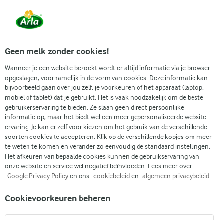
Vanaf 1 juni zijn DMK Group en Arla Foods
gefuseerd.
Lees het persbericht.
Geen melk zonder cookies!
Wanneer je een website bezoekt wordt er altijd informatie via je browser
opgeslagen, voornamelijk in de vorm van cookies. Deze informatie kan
Zoek categorie
bijvoorbeeld gaan over jou zelf, je voorkeuren of het apparaat (laptop,
mobiel of tablet) dat je gebruikt. Het is vaak noodzakelijk om de beste
gebruikerservaring te bieden. Ze slaan geen direct persoonlijke
Zoek zoektermen in te voeren
informatie op, maar het biedt wel een meer gepersonaliseerde website
Arla
Recepten
Gebakken ei paaskoekjes
ervaring. Je kan er zelf voor kiezen om het gebruik van de verschillende
soorten cookies te accepteren. Klik op de verschillende kopjes om meer
Gebakken ei paaskoekjes
te weten te komen en verander zo eenvoudig de standaard instellingen.
Het afkeuren van bepaalde cookies kunnen de gebruikservaring van
1 U
(0)
onze website en service wel negatief beïnvloeden. Lees meer over
Google Privacy Policy
en ons
cookiebeleid
en
algemeen privacybeleid
Makkelijk te maken, leuk om naar te kijken en heerlijk om te
Cookievoorkeuren beheren
eten, deze gebakken ei paaskoekjes zijn precies wat je nodig
hebt voor je paasviering. Ze zijn het perfecte project voor