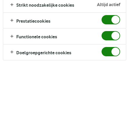
bakkers van alle niveaus, inclusief kinderen, en beloven
Altijd actief
Strikt noodzakelijke cookies
vreugde en een leuke draai aan de tafel te brengen. Met hun
onweerstaanbare combinatie van boterige, krokante
Prestatiecookies
buitenkanten, zachte, kruimelige binnenkanten en zoet
koninklijk glazuur bovenop, zijn deze koekjes in de vorm van
Functionele cookies
een gebakken ei zeker een glimlach op het gezicht van
kinderen en volwassenen te brengen.
Doelgroepgerichte cookies
Direct in je mandje bij:
DELEN