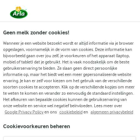
Vanaf 1 juni zijn DMK Group en Arla Foods
gefuseerd.
Lees het persbericht.
Geen melk zonder cookies!
Wanneer je een website bezoekt wordt er altijd informatie via je browser
opgeslagen, voornamelijk in de vorm van cookies. Deze informatie kan
Zoek categorie
bijvoorbeeld gaan over jou zelf, je voorkeuren of het apparaat (laptop,
mobiel of tablet) dat je gebruikt. Het is vaak noodzakelijk om de beste
gebruikerservaring te bieden. Ze slaan geen direct persoonlijke
Zoek zoektermen in te voeren
informatie op, maar het biedt wel een meer gepersonaliseerde website
Arla
Recepten
Gingerbreadhuis
ervaring. Je kan er zelf voor kiezen om het gebruik van de verschillende
soorten cookies te accepteren. Klik op de verschillende kopjes om meer
Gingerbreadhuis
te weten te komen en verander zo eenvoudig de standaard instellingen.
Het afkeuren van bepaalde cookies kunnen de gebruikservaring van
(0)
onze website en service wel negatief beïnvloeden. Lees meer over
Google Privacy Policy
en ons
cookiebeleid
en
algemeen privacybeleid
Een gingerbreadhuis roept zowel voor kinderen als
Cookievoorkeuren beheren
volwassenen warme herinneringen op. Maak samen met de
kinderen een leuk en kerstig gingerbreadhuisje dat tegelijk