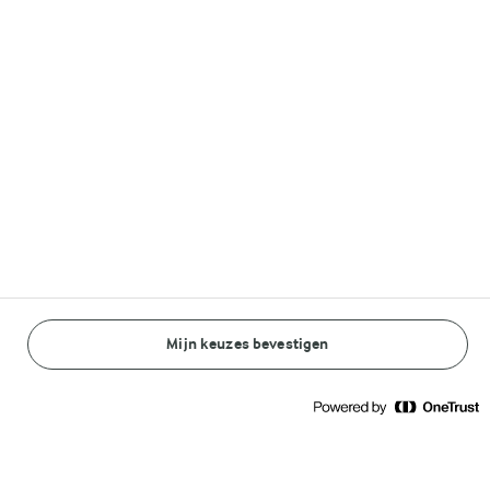
Volg ons op
© Arla Foods amba 2026
Reopen cookie popup
Algemeen Privacybeleid
Standaard Gebruiksvoorwaarden
Mijn keuzes bevestigen
BEREIDINGSWIJZE
INGREDIËNTEN
Cookieverklaring
Betaal verklaring