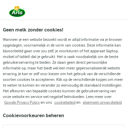
Vanaf 1 juni zijn DMK Group en Arla Foods
gefuseerd.
Lees het persbericht.
Geen melk zonder cookies!
Wanneer je een website bezoekt wordt er altijd informatie via je browser
opgeslagen, voornamelijk in de vorm van cookies. Deze informatie kan
Zoek categorie
bijvoorbeeld gaan over jou zelf, je voorkeuren of het apparaat (laptop,
mobiel of tablet) dat je gebruikt. Het is vaak noodzakelijk om de beste
gebruikerservaring te bieden. Ze slaan geen direct persoonlijke
Zoek zoektermen in te voeren
informatie op, maar het biedt wel een meer gepersonaliseerde website
Arla
Recepten
Gingerbread cake
ervaring. Je kan er zelf voor kiezen om het gebruik van de verschillende
soorten cookies te accepteren. Klik op de verschillende kopjes om meer
Gingerbread cake
te weten te komen en verander zo eenvoudig de standaard instellingen.
Het afkeuren van bepaalde cookies kunnen de gebruikservaring van
23 U 59 MIN.
Bereidingstijd 1 u
(2)
•
onze website en service wel negatief beïnvloeden. Lees meer over
Google Privacy Policy
en ons
cookiebeleid
en
algemeen privacybeleid
Zelfgemaakte gingerbread cake is een heel bijzondere
Cookievoorkeuren beheren
kerstlekkernij. Dit hartvormige gebak heeft een heerlijk
kruidige smaak. En niets ademt meer kerst dan de geur van