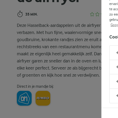
ervar
te ac
35 MIN.
zo ee
gebru
Deze Hasselback-aardappelen uit de airfryer zullen je
Goog
verbazen. Met hun fijne, waaiervormige sneetjes en
Coo
goudbruine, krokante randjes zien ze eruit alsof ze
rechtstreeks van een restaurantmenu komen, maar 
maakt ze eigenlijk heel gemakkelijk zelf. Dankzij de
airfryer garen ze sneller dan in de oven en lukken ze
elke keer perfect. Serveer ze als bijgerecht bij vlees, 
of groenten en kijk hoe snel ze verdwijnen.
Direct in je mandje bij: