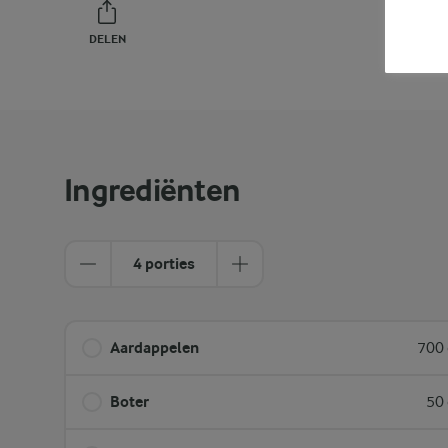
DELEN
PRINT
Ingrediënten
4 porties
Aardappelen
700 
Boter
50 