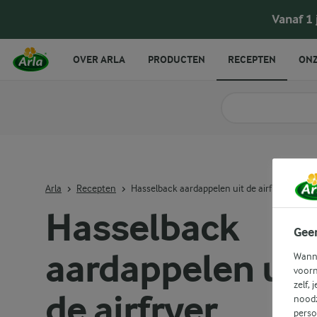
Hasselback aardappelen uit de airfryer
Vanaf 1
OVER ARLA
PRODUCTEN
RECEPTEN
ONZ
Zoek categorie
Zoek zoektermen in 
Arla
Recepten
Hasselback aardappelen uit de airfryer
Hasselback
Gee
aardappelen uit
Wanne
voorn
zelf, 
de airfryer
noodz
perso