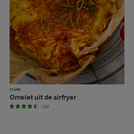
15 MIN.
Omelet uit de airfryer
(16)