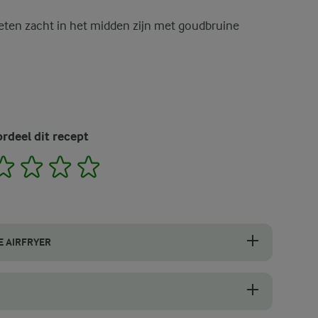
ten zacht in het midden zijn met goudbruine
rdeel dit recept
2
3
4
5
E AIRFRYER
 zoals Yukon Gold of Charlotte, voor de airfryer. Dankzij hun stevig