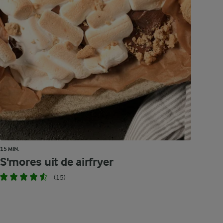
15 MIN.
S'mores uit de airfryer
(15)