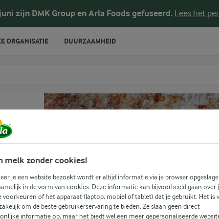
 juni zijn DMK Group en Arla Foods gefuseerd.
Lees het per
E ORGANISATIE
DUURZAAMHEID
te voeren
n melk zonder cookies!
er je een website bezoekt wordt er altijd informatie via je browser opgeslage
amelijk in de vorm van cookies. Deze informatie kan bijvoorbeeld gaan over 
je voorkeuren of het apparaat (laptop, mobiel of tablet) dat je gebruikt. Het is 
akelijk om de beste gebruikerservaring te bieden. Ze slaan geen direct
onlijke informatie op, maar het biedt wel een meer gepersonaliseerde websit