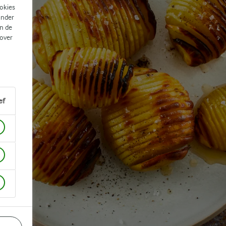
ookies
ander
n de
 over
ef