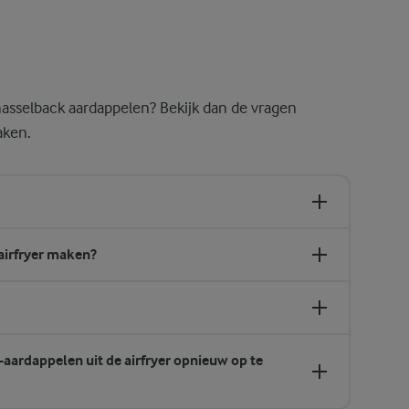
ordat je de hasselback-aardappelen toevoegt. Het bakje vangt gesmolte
sselback aardappelen? Bekijk dan de vragen
aken.
airfryer maken?
aardappelen uit de airfryer opnieuw op te