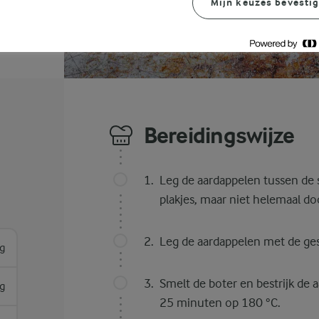
Mijn keuzes bevesti
Bereidingswijze
Leg de aardappelen tussen de 
plakjes, maar niet helemaal do
Leg de aardappelen met de ges
g
Smelt de boter en bestrijk de
g
25 minuten op 180 °C.