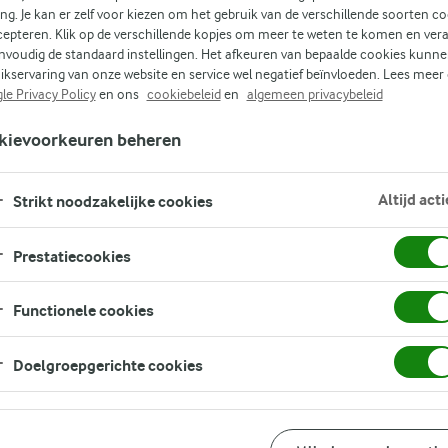
ing. Je kan er zelf voor kiezen om het gebruik van de verschillende soorten c
cepteren. Klik op de verschillende kopjes om meer te weten te komen en ver
nvoudig de standaard instellingen. Het afkeuren van bepaalde cookies kunne
(0)
ikservaring van onze website en service wel negatief beïnvloeden. Lees meer
le Privacy Policy
en ons
cookiebeleid
en
algemeen privacybeleid
kievoorkeuren beheren
je
Altijd acti
Strikt noodzakelijke cookies
Prestatiecookies
vis
Functionele cookies
Doelgroepgerichte cookies