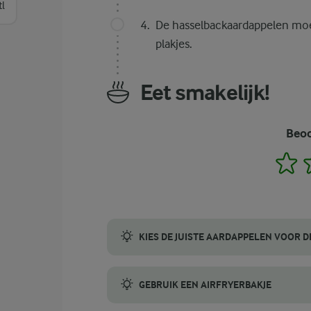
tl
De hasselbackaardappelen moe
plakjes.
Eet smakelijk!
Beoo
1
KIES DE JUISTE AARDAPPELEN VOOR D
Kies middelgrote, vastkokende aardappelen,
GEBRUIK EEN AIRFRYERBAKJE