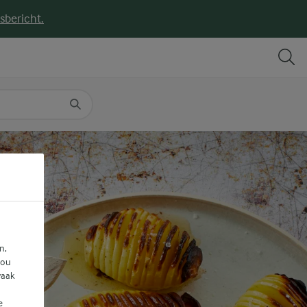
sbericht.
DELEN
PRINT
n,
jou
vaak
e