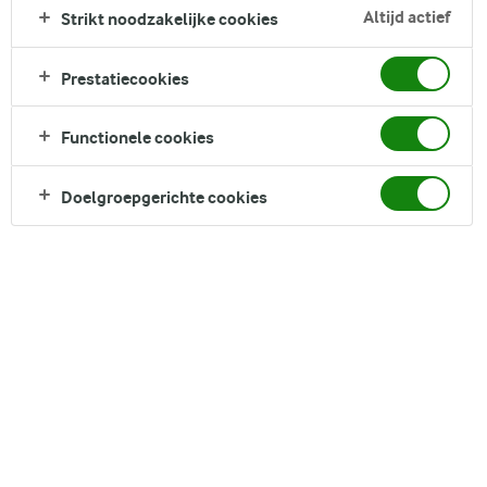
Altijd actief
Strikt noodzakelijke cookies
DELEN
Prestatiecookies
Functionele cookies
Ingrediënten
Doelgroepgerichte cookies
Arla® LactoFREE
halfvolle melkdrank
of yoghurt
Havermout
150 g
Gehakte hazelnoten, walnoten
150 g
Zonnebloempitjes
50 g