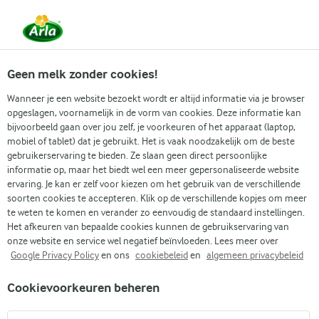
Vanaf 1 juni zijn DMK Group en Arla Foods
gefuseerd.
Lees het persbericht.
Geen melk zonder cookies!
Wanneer je een website bezoekt wordt er altijd informatie via je browser
opgeslagen, voornamelijk in de vorm van cookies. Deze informatie kan
Zoek categorie
bijvoorbeeld gaan over jou zelf, je voorkeuren of het apparaat (laptop,
mobiel of tablet) dat je gebruikt. Het is vaak noodzakelijk om de beste
gebruikerservaring te bieden. Ze slaan geen direct persoonlijke
Zoek zoektermen in te voeren
informatie op, maar het biedt wel een meer gepersonaliseerde website
Arla
Recepten
Lactosevrije cruesli (zonder suiker)
ervaring. Je kan er zelf voor kiezen om het gebruik van de verschillende
soorten cookies te accepteren. Klik op de verschillende kopjes om meer
Lactosevrije cruesli
te weten te komen en verander zo eenvoudig de standaard instellingen.
(zonder suiker)
Het afkeuren van bepaalde cookies kunnen de gebruikservaring van
onze website en service wel negatief beïnvloeden. Lees meer over
Google Privacy Policy
en ons
cookiebeleid
en
algemeen privacybeleid
30 MIN.
(0)
Cookievoorkeuren beheren