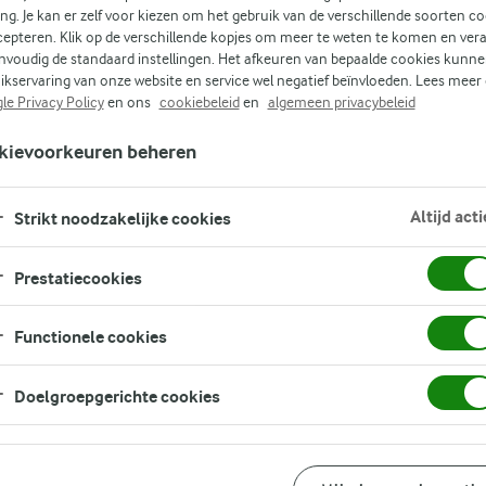
ing. Je kan er zelf voor kiezen om het gebruik van de verschillende soorten c
cepteren. Klik op de verschillende kopjes om meer te weten te komen en ver
nvoudig de standaard instellingen. Het afkeuren van bepaalde cookies kunne
t
ikservaring van onze website en service wel negatief beïnvloeden. Lees meer
or
le Privacy Policy
en ons
cookiebeleid
en
algemeen privacybeleid
kievoorkeuren beheren
 een
Altijd acti
Strikt noodzakelijke cookies
Prestatiecookies
Functionele cookies
Doelgroepgerichte cookies