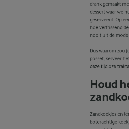
drank gemaakt met 
dessert waar we n
geserveerd. Op ee
hoe verfrissend de
nooit uit de mode 
Dus waarom zou je
posset, serveer he
deze tijdloze trakta
Houd he
zandko
Zandkoekjes en le
boterachtige koekj