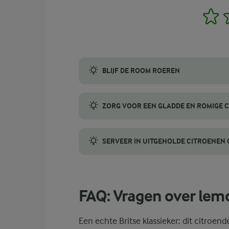
1
BLIJF DE ROOM ROEREN
Door de room te roeren terwijl hij kookt, 
ZORG VOOR EEN GLADDE EN ROMIGE 
Een gladde en romige consistentie krijg j
SERVEER IN UITGEHOLDE CITROENEN
Voor een leuke en elegante presentatie ser
FAQ: Vragen over lem
Een echte Britse klassieker: dit citroen