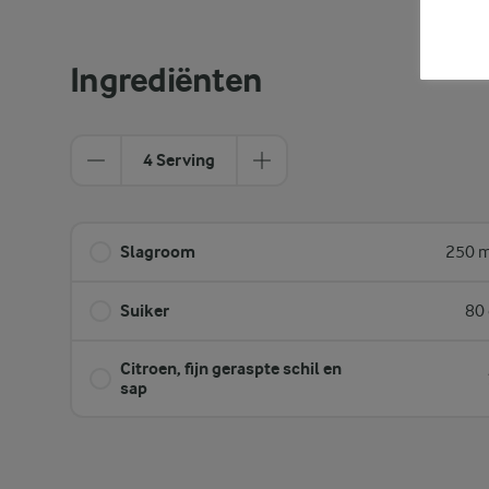
Ingrediënten
4 Serving
Slagroom
250 m
Suiker
80 
Citroen, fijn geraspte schil en
sap