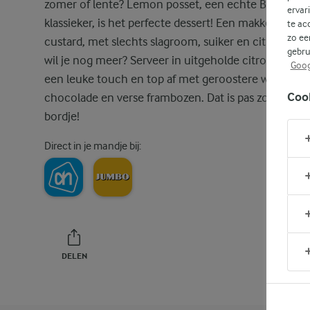
zomer of lente? Lemon posset, een echte Britse
ervar
klassieker, is het perfecte dessert! Een makkelijke
te ac
zo ee
custard, met slechts slagroom, suiker en citroen, wa
gebru
wil je nog meer? Serveer in uitgeholde citroenen vo
Goog
een leuke touch en top af met geroostere witte
Coo
chocolade en verse frambozen. Dat is pas zomer op
bordje!
Direct in je mandje bij:
DELEN
PRINT