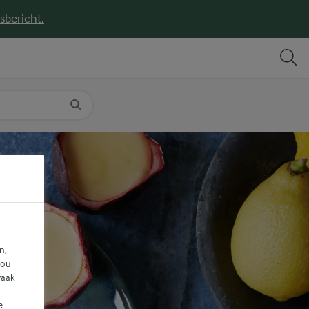
sbericht.
DELEN
PRINT
n,
jou
vaak
e