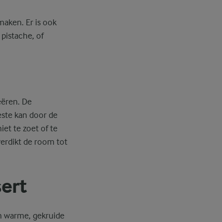
maken. Er is ook
pistache, of
eëren. De
este kan door de
et te zoet of te
 verdikt de room tot
sert
en warme, gekruide