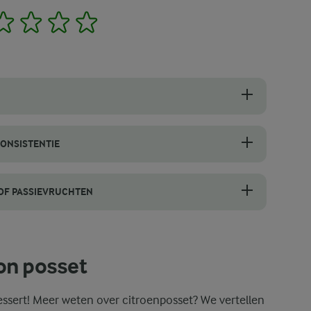
2
3
4
5
voorkom je dat hij aan de pan blijft plakken of een vel vormt. Houd t
CONSISTENTIE
e door deze stappen zorgvuldig te volgen. Ten eerste moet het room- e
 OF PASSIEVRUCHTEN
veer je lemon posset in uitgeholde citroenen of passievruchten. Snijd 
on posset
dessert! Meer weten over citroenposset? We vertellen