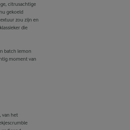
ge, citrusachtige
 nu gekoeld
extuur zou zijn en
klassieker die
en batch lemon
achtig moment van
, van het
oekjescrumble