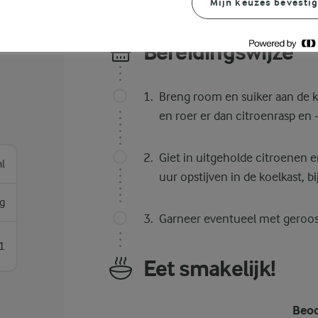
Mijn keuzes bevesti
Bereidingswijze
Breng room en suiker aan de k
en roer er dan citroenrasp en 
Giet in uitgeholde citroenen e
l
uur opstijven in de koelkast, b
g
Garneer eventueel met geroos
1
Eet smakelijk!
Beoo