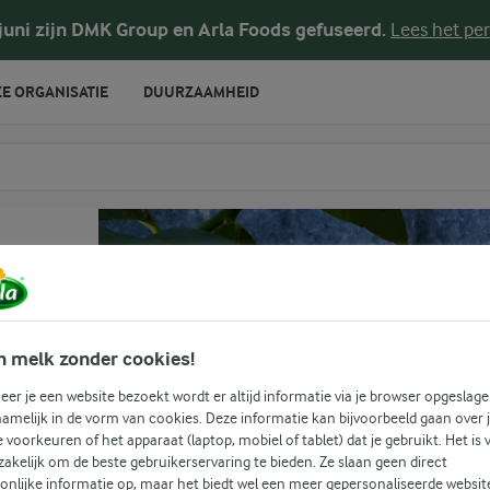
 juni zijn DMK Group en Arla Foods gefuseerd.
Lees het per
E ORGANISATIE
DUURZAAMHEID
te voeren
n melk zonder cookies!
er je een website bezoekt wordt er altijd informatie via je browser opgeslage
amelijk in de vorm van cookies. Deze informatie kan bijvoorbeeld gaan over 
(0)
je voorkeuren of het apparaat (laptop, mobiel of tablet) dat je gebruikt. Het is 
akelijk om de beste gebruikerservaring te bieden. Ze slaan geen direct
onlijke informatie op, maar het biedt wel een meer gepersonaliseerde websit