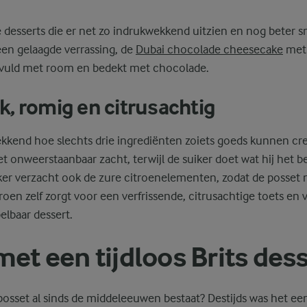
desserts die er net zo indrukwekkend uitzien en nog beter s
en gelaagde verrassing, de
Dubai chocolade cheesecake
met 
vuld met room en bedekt met chocolade.
ijk, romig en citrusachtig
ekkend hoe slechts drie ingrediënten zoiets goeds kunnen cr
 onweerstaanbaar zacht, terwijl de suiker doet wat hij het b
ker verzacht ook de zure citroenelementen, zodat de posset ni
troen zelf zorgt voor een verfrissende, citrusachtige toets en
elbaar dessert.
met een tijdloos Brits des
posset al sinds de middeleeuwen bestaat? Destijds was het e