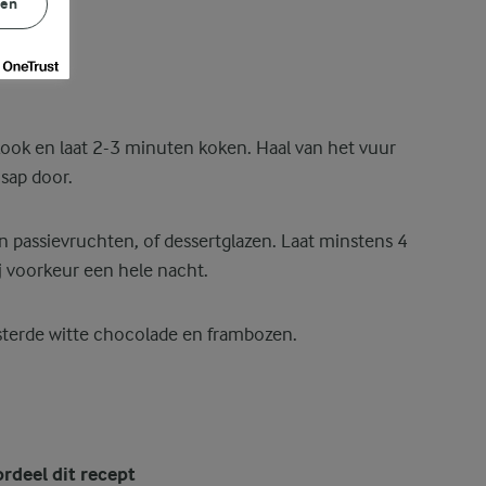
gen
ook en laat 2-3 minuten koken. Haal van het vuur
-sap door.
n passievruchten, of dessertglazen. Laat minstens 4
ij voorkeur een hele nacht.
terde witte chocolade en frambozen.
rdeel dit recept