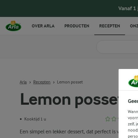
Vanaf 1
OVER ARLA
PRODUCTEN
RECEPTEN
ONZ
Zoek categorie
Zoek zoektermen in 
Arla
Recepten
Lemon posset
Lemon posset
Gee
Wanne
voorn
Kooktijd 1 u
•
zelf, 
noodz
Een simpel en lekker dessert, dat perfect is voor de
perso