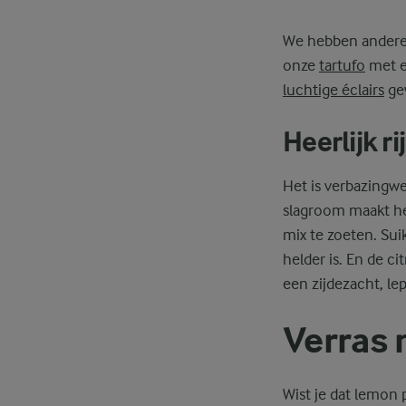
We hebben andere 
onze
tartufo
met e
luchtige éclairs
ge
Heerlijk r
Het is verbazingw
slagroom maakt het
mix te zoeten. Sui
helder is. En de ci
een zijdezacht, lep
Verras 
Wist je dat lemon 