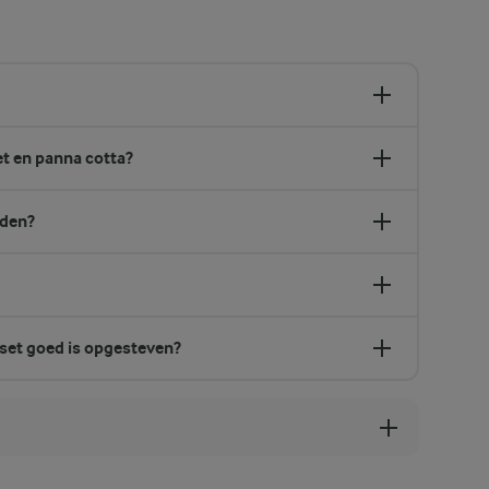
et en panna cotta?
iden?
set goed is opgesteven?