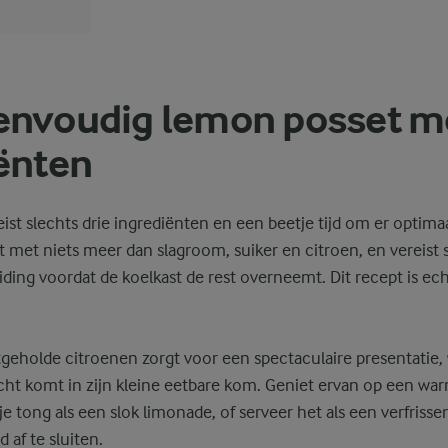
320 Kcal
1,8 gram vezels
vezels
envoudig lemon posset m
ënten
1,6 gram eiwit
eiwit
24 gram vet
vet
st slechts drie ingrediënten en een beetje tijd om er optimaa
met niets meer dan slagroom, suiker en citroen, en vereist 
24,8 gram koolhydraten
koolhydraten
ing voordat de koelkast de rest overneemt. Dit recept is echt
tgeholde citroenen zorgt voor een spectaculaire presentatie, 
recht komt in zijn kleine eetbare kom. Geniet ervan op een w
je tong als een slok limonade, of serveer het als een verfris
 af te sluiten.