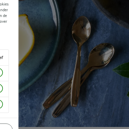
ookies
ander
n de
 over
ef