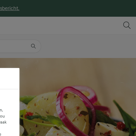
sbericht.
DELEN
PRINT
n,
jou
vaak
e