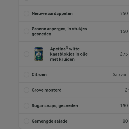
Nieuwe aardappelen
750 
Groene asperges, in stukjes
150 
gesneden
Apetina® witte
kaasblokjes in olie
275 
met kruiden
Citroen
Sap van 
Grove mosterd
2 
Sugar snaps, gesneden
150 
Gemengde salade
80 