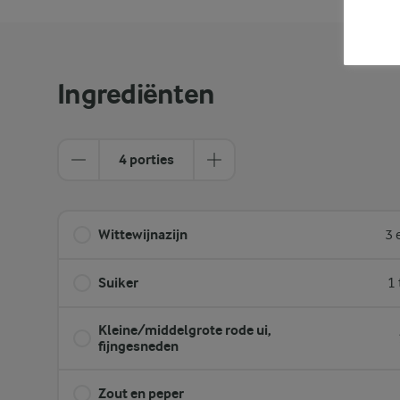
Ingrediënten
4 porties
Wittewijnazijn
3 
Suiker
1 
Kleine/middelgrote rode ui,
fijngesneden
Zout en peper