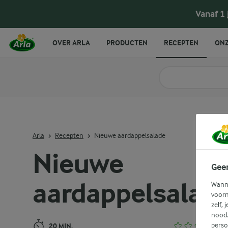
Nieuwe aardappelsalade
Vanaf 1
OVER ARLA
PRODUCTEN
RECEPTEN
ONZ
Zoek categorie
Zoek zoektermen in 
Arla
Recepten
Nieuwe aardappelsalade
Nieuwe
Gee
aardappelsalad
Wanne
voorn
zelf, 
noodz
perso
20 MIN.