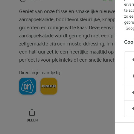
ervar
te ac
Geniet van onze frisse en smakelijke nieuwe
zo ee
aardappelsalade, boordevol kleurrijke, knapperige
gebru
groenten en romige witte kaas. Deze eenvoudige
Goog
aardappelsalade wordt gemengd met een pittige
Coo
zelfgemaakte citroen-mosterddressing. In minder d
een half uur zet je een heerlijke maaltijd op tafel die
perfect is voor picknicks of een snelle lunch.
Direct in je mandje bij:
DELEN
PRINT