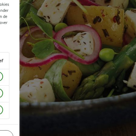
ookies
ander
n de
 over
ef