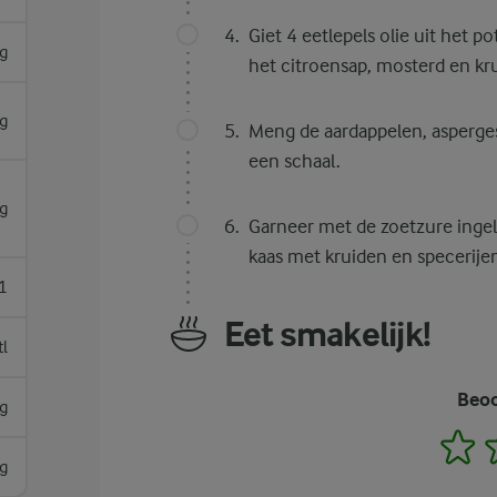
Giet 4 eetlepels olie uit het 
g
het citroensap, mosterd en kr
g
Meng de aardappelen, asperges,
een schaal.
g
Garneer met de zoetzure ingele
kaas met kruiden en specerijen
1
Eet smakelijk!
tl
Beoo
g
1
g