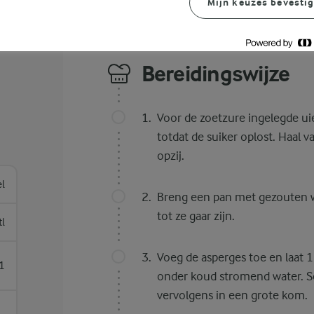
Mijn keuzes bevesti
Bereidingswijze
Voor de zoetzure ingelegde uie
totdat de suiker oplost. Haal v
opzij.
el
Breng een pan met gezouten w
tot ze gaar zijn.
tl
Voeg de asperges toe en laat 1
1
onder koud stromend water. Sc
vervolgens in een grote kom.