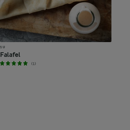
1 U
Falafel
(1)