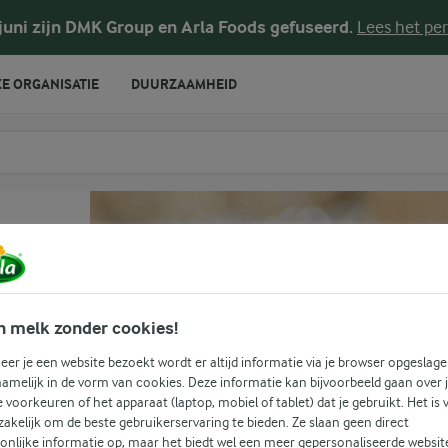
 juni zijn DMK Group en Arla Foods gefuseerd.
Lees het per
E ORGANISATIE
DUURZAAMHEID
te voeren
n melk zonder cookies!
e
er je een website bezoekt wordt er altijd informatie via je browser opgeslage
amelijk in de vorm van cookies. Deze informatie kan bijvoorbeeld gaan over 
je voorkeuren of het apparaat (laptop, mobiel of tablet) dat je gebruikt. Het is 
akelijk om de beste gebruikerservaring te bieden. Ze slaan geen direct
onlijke informatie op, maar het biedt wel een meer gepersonaliseerde websit
(0)