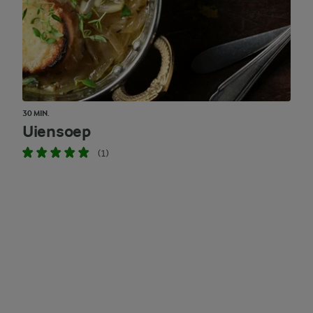
30 MIN.
Uiensoep
(1)