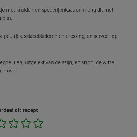
potje met kruiden en specerijenkaas en meng dit met
uiden.
 peultjes, saladebladeren en dressing, en serveer op
gde uien, uitgelekt van de azijn, en strooi de witte
 erover.
rdeel dit recept
2
3
4
5