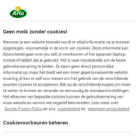
Vanaf 1 juni zijn DMK Group en Arla Foods
gefuseerd.
Lees het persbericht.
Geen melk zonder cookies!
Wanneer je een website bezoekt wordt er altijd informatie via je browser
opgeslagen, voornamelijk in de vorm van cookies. Deze informatie kan
Zoek categorie
bijvoorbeeld gaan over jou zelf, je voorkeuren of het apparaat (laptop,
mobiel of tablet) dat je gebruikt. Het is vaak noodzakelijk om de beste
gebruikerservaring te bieden. Ze slaan geen direct persoonlijke
Zoek zoektermen in te voeren
informatie op, maar het biedt wel een meer gepersonaliseerde website
Arla
Recepten
Ontbijtmuffins met Arla Skyr
ervaring. Je kan er zelf voor kiezen om het gebruik van de verschillende
soorten cookies te accepteren. Klik op de verschillende kopjes om meer
Ontbijtmuffins met Arla
te weten te komen en verander zo eenvoudig de standaard instellingen.
Skyr
Het afkeuren van bepaalde cookies kunnen de gebruikservaring van
onze website en service wel negatief beïnvloeden. Lees meer over
Google Privacy Policy
en ons
cookiebeleid
en
algemeen privacybeleid
(7)
Cookievoorkeuren beheren
Deze ontbijtmuffins zijn super makkelijk en snel te maken én
natuurlijk hartstikke lekker. Door de skyr zijn ze eiwitrijk en