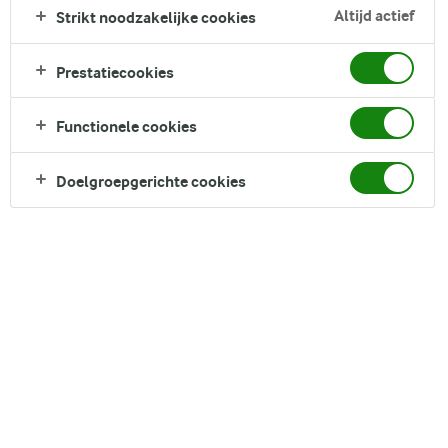
gemakkelijk gerecht. Het is vullend waardoor je langer een
Altijd actief
Strikt noodzakelijke cookies
verzadigd gevoel hebt. De perfecte start van de dag!
Direct in je mandje bij:
Prestatiecookies
Functionele cookies
Doelgroepgerichte cookies
DELEN
Ingrediënten
2 porties