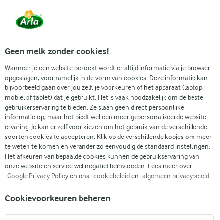
Vanaf 1 juni zijn DMK Group en Arla Foods
gefuseerd.
Lees het persbericht.
Geen melk zonder cookies!
Wanneer je een website bezoekt wordt er altijd informatie via je browser
opgeslagen, voornamelijk in de vorm van cookies. Deze informatie kan
Zoek categorie
bijvoorbeeld gaan over jou zelf, je voorkeuren of het apparaat (laptop,
mobiel of tablet) dat je gebruikt. Het is vaak noodzakelijk om de beste
gebruikerservaring te bieden. Ze slaan geen direct persoonlijke
Zoek zoektermen in te voeren
informatie op, maar het biedt wel een meer gepersonaliseerde website
Arla
Recepten
Rijstepap met kaneelsuiker
ervaring. Je kan er zelf voor kiezen om het gebruik van de verschillende
soorten cookies te accepteren. Klik op de verschillende kopjes om meer
Rijstepap met kaneelsuiker
te weten te komen en verander zo eenvoudig de standaard instellingen.
Het afkeuren van bepaalde cookies kunnen de gebruikservaring van
(2)
onze website en service wel negatief beïnvloeden. Lees meer over
Google Privacy Policy
en ons
cookiebeleid
en
algemeen privacybeleid
Rijstpap met kaneelsuiker en melk – een echte klassieker -
Cookievoorkeuren beheren
zoals de meeste mensen dit gerecht het lekkerst vinden.
Rijstpap is een smakelijk ontbijt, een goedkoop en