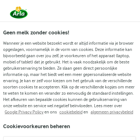
Vanaf 1 juni zijn DMK Group en Arla Foods
gefuseerd.
Lees het persbericht.
Geen melk zonder cookies!
Wanneer je een website bezoekt wordt er altijd informatie via je browser
opgeslagen, voornamelijk in de vorm van cookies. Deze informatie kan
bijvoorbeeld gaan over jou zelf, je voorkeuren of het apparaat (laptop,
RECEPTEN
mobiel of tablet) dat je gebruikt. Het is vaak noodzakelijk om de beste
Asperges + Pannenkoeken
gebruikerservaring te bieden. Ze slaan geen direct persoonlijke
informatie op, maar het biedt wel een meer gepersonaliseerde website
ervaring. Je kan er zelf voor kiezen om het gebruik van de verschillende
Arla geeft je recepten voor alle gelegenheden! Gebruik
soorten cookies te accepteren. Klik op de verschillende kopjes om meer
onderstaande zoekfunctie of het filtermenu om
te weten te komen en verander zo eenvoudig de standaard instellingen.
Het afkeuren van bepaalde cookies kunnen de gebruikservaring van
gemakkelijk recepten met jouw favoriete ingrediënten
onze website en service wel negatief beïnvloeden. Lees meer over
te vinden.
Google Privacy Policy
en ons
cookiebeleid
en
algemeen privacybeleid
Cookievoorkeuren beheren
Zoek categorie