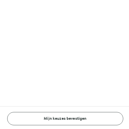
Volg ons op
© Arla Foods amba 2026
Reopen cookie popup
Algemeen Privacybeleid
Standaard Gebruiksvoorwaarden
Cookieverklaring
Mijn keuzes bevestigen
Betaal verklaring