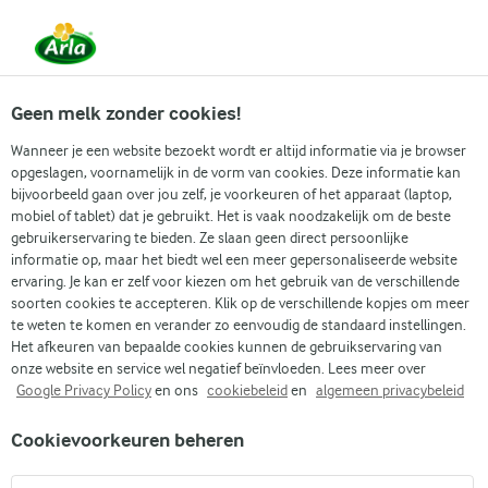
Vanaf 1 juni zijn DMK Group en Arla Foods
gefuseerd.
Lees het persbericht.
Geen melk zonder cookies!
Wanneer je een website bezoekt wordt er altijd informatie via je browser
opgeslagen, voornamelijk in de vorm van cookies. Deze informatie kan
bijvoorbeeld gaan over jou zelf, je voorkeuren of het apparaat (laptop,
RECEPTEN
mobiel of tablet) dat je gebruikt. Het is vaak noodzakelijk om de beste
Ijs + Chocola
gebruikerservaring te bieden. Ze slaan geen direct persoonlijke
informatie op, maar het biedt wel een meer gepersonaliseerde website
ervaring. Je kan er zelf voor kiezen om het gebruik van de verschillende
Arla geeft je recepten voor alle gelegenheden! Gebruik
soorten cookies te accepteren. Klik op de verschillende kopjes om meer
onderstaande zoekfunctie of het filtermenu om
te weten te komen en verander zo eenvoudig de standaard instellingen.
Het afkeuren van bepaalde cookies kunnen de gebruikservaring van
gemakkelijk recepten met jouw favoriete ingrediënten
onze website en service wel negatief beïnvloeden. Lees meer over
te vinden.
Google Privacy Policy
en ons
cookiebeleid
en
algemeen privacybeleid
Cookievoorkeuren beheren
Zoek categorie