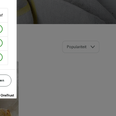
ef
Populariteit
gen