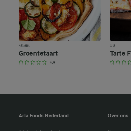
45 MIN.
1 U
Groentetaart
Tarte 
(0)
Arla Foods Nederland
Over ons