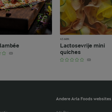
45 MIN.
Flambée
Lactosevrije mini
quiches
(0)
(0)
Andere Arla Foods websites