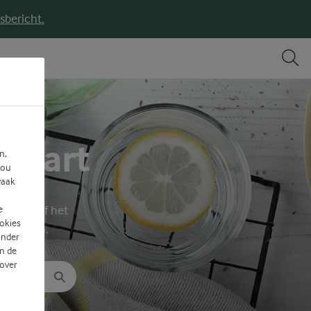
sbericht.
 taart
n,
jou
vaak
functie of het
e
ookies
te vinden.
ander
n de
 over