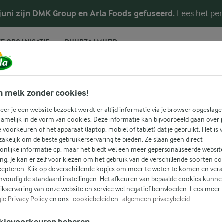
 juni zijn DMK Group en Arla Foods gefuseerd.
Lees het per
E ORGANISATIE
DUURZAAMHEID
RECEPTEN
n melk zonder cookies!
erechten + Hartige
er je een website bezoekt wordt er altijd informatie via je browser opgeslage
amelijk in de vorm van cookies. Deze informatie kan bijvoorbeeld gaan over 
je voorkeuren of het apparaat (laptop, mobiel of tablet) dat je gebruikt. Het is 
akelijk om de beste gebruikerservaring te bieden. Ze slaan geen direct
 recepten voor alle gelegenheden! Gebruik onderstaande zoek
onlijke informatie op, maar het biedt wel een meer gepersonaliseerde websit
ing. Je kan er zelf voor kiezen om het gebruik van de verschillende soorten c
u om gemakkelijk recepten met jouw favoriete ingrediënten 
cepteren. Klik op de verschillende kopjes om meer te weten te komen en ver
nvoudig de standaard instellingen. Het afkeuren van bepaalde cookies kunne
ikservaring van onze website en service wel negatief beïnvloeden. Lees meer
HTEN
HARTIGE TAART
le Privacy Policy
en ons
cookiebeleid
en
algemeen privacybeleid
Zoek categorie
Zoek zoektermen in te voeren
kievoorkeuren beheren