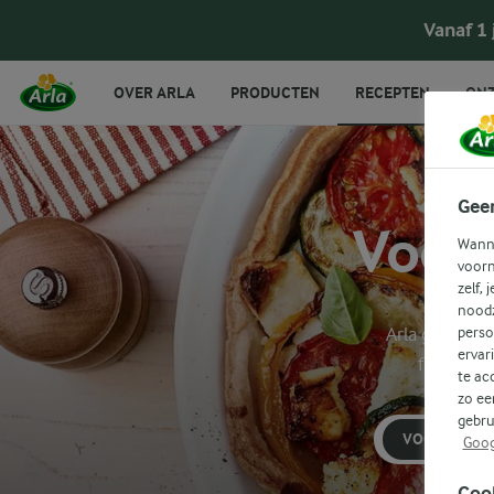
Vanaf 1
OVER ARLA
PRODUCTEN
RECEPTEN
ONZ
Gee
Voorg
Wanne
voorn
zelf, 
noodz
Arla geeft je
perso
ervar
filtermen
te ac
zo ee
gebru
VOORGEREC
Goog
Coo