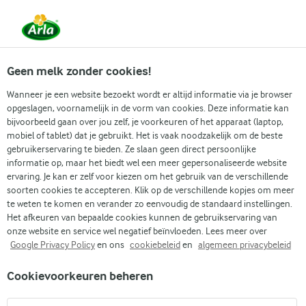
Vanaf 1 juni zijn DMK Group en Arla Foods
gefuseerd.
Lees het persbericht.
Geen melk zonder cookies!
Wanneer je een website bezoekt wordt er altijd informatie via je browser
opgeslagen, voornamelijk in de vorm van cookies. Deze informatie kan
Zoek categorie
bijvoorbeeld gaan over jou zelf, je voorkeuren of het apparaat (laptop,
mobiel of tablet) dat je gebruikt. Het is vaak noodzakelijk om de beste
gebruikerservaring te bieden. Ze slaan geen direct persoonlijke
Zoek zoektermen in te voeren
informatie op, maar het biedt wel een meer gepersonaliseerde website
Arla
Recepten
Vispastei
ervaring. Je kan er zelf voor kiezen om het gebruik van de verschillende
soorten cookies te accepteren. Klik op de verschillende kopjes om meer
Vispastei
te weten te komen en verander zo eenvoudig de standaard instellingen.
Het afkeuren van bepaalde cookies kunnen de gebruikservaring van
1 U
(0)
onze website en service wel negatief beïnvloeden. Lees meer over
Google Privacy Policy
en ons
cookiebeleid
en
algemeen privacybeleid
Deze klassieke vispastei combineert een breed scala aan zee
Cookievoorkeuren beheren
smaken in een romige melksaus, gegarneerd met een laagje
kaas-aardappelpuree dat mooi goudbruin wordt in de oven.