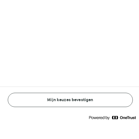
Volg ons op
© Arla Foods amba 2026
Reopen cookie popup
Algemeen Privacybeleid
Standaard Gebruiksvoorwaarden
Mijn keuzes bevestigen
BEREIDINGSWIJZE
INGREDIËNTEN
Cookieverklaring
Betaal verklaring
1 U