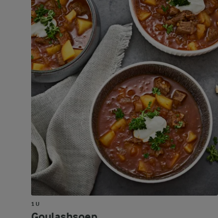
1 U
Goulashsoep