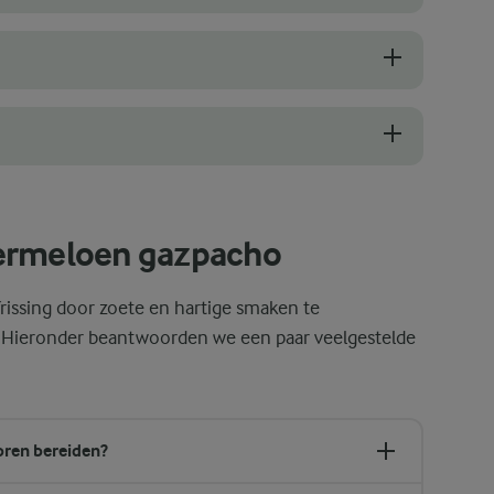
 zijn formaat – dat betekent dat hij lekker sappig is. Kijk ook naar e
rgvuldig blenden. Begin met de zachte ingrediënten zoals watermeloen
 in de koelkast voor je hem serveert. Dit versterkt de zoete smaak v
termeloen gazpacho
issing door zoete en hartige smaken te
 Hieronder beantwoorden we een paar veelgestelde
oren bereiden?