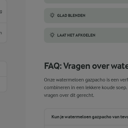
Een rijpe watermeloen voelt zwaar aan voor
g
GLAD BLENDEN
Voor een mooie, gladde textuur moet je zo
n
LAAT HET AFKOELEN
Laat de gazpacho minstens een uur afkoelen
FAQ: Vragen over wa
Onze watermeloen gazpacho is een verfr
combineren in een lekkere koude soep.
vragen over dit gerecht.
Kun je watermeloen gazpacho van tev