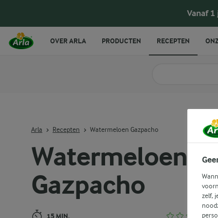
Watermeloen Gazpacho
Vanaf 1
OVER ARLA
PRODUCTEN
RECEPTEN
ONZ
Zoek categorie
Zoek zoektermen in 
Arla
Recepten
Watermeloen Gazpacho
Watermeloen
Gee
Gazpacho
Wanne
voorn
zelf, 
noodz
perso
15 MIN.