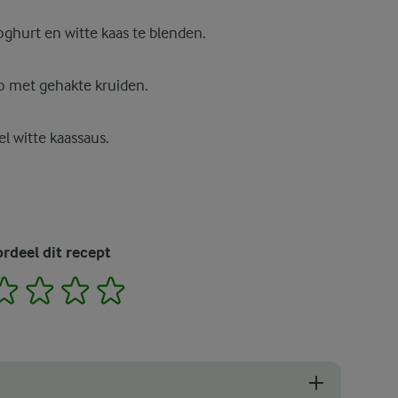
ghurt en witte kaas te blenden.
o met gehakte kruiden.
l witte kaassaus.
rdeel dit recept
2
3
4
5