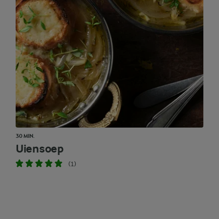
30 MIN.
Uiensoep
(1)