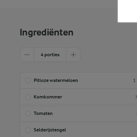
Ingrediënten
4 porties
Pitloze watermeloen
1
Komkommer
Tomaten
Selderijstengel