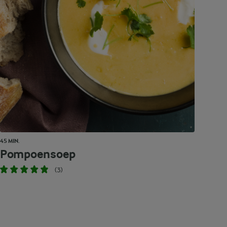
45 MIN.
Pompoensoep
(3)