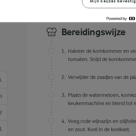
Mijn keuzes bevesti
Bereidingswijze
Halveer de komkommer en verwi
tomaten. Snijd de komkommer, 
Verwijder de zaadjes van de jal
 L
Plaats de watermeloen, komkom
½
keukenmachine en blend tot e
2
Voeg rode wijnazijn en olijfo
1
en zout. Koel in de koelkast.