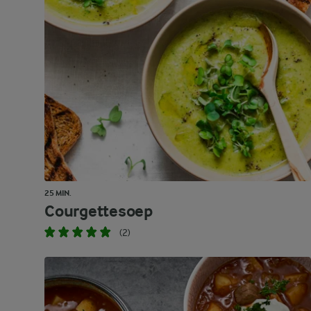
25 MIN.
Courgettesoep
(2)