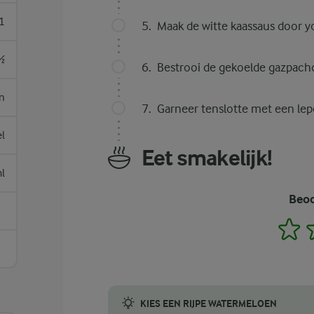
1
Maak de witte kaassaus door yo
½
Bestrooi de gekoelde gazpach
n
Garneer tenslotte met een lepe
el
Eet smakelijk!
l
Beoo
1
KIES EEN RIJPE WATERMELOEN