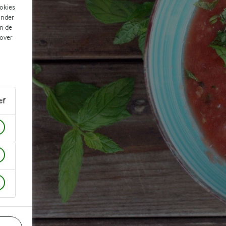
ookies
ander
n de
 over
ef