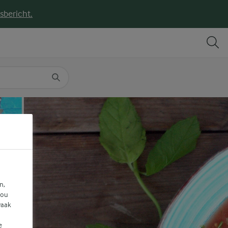
sbericht.
DELEN
PRINT
n,
jou
vaak
e