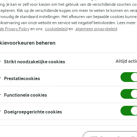
ing. Je kan er zelf voor kiezen om het gebruik van de verschillende soorten c
cepteren. Klik op de verschillende kopjes om meer te weten te komen en ver
nvoudig de standaard instellingen. Het afkeuren van bepaalde cookies kunne
ikservaring van onze website en service wel negatief beïnvloeden. Lees meer
le Privacy Policy
en ons
cookiebeleid
en
algemeen privacybeleid
 en
kievoorkeuren beheren
rgt
n
Altijd acti
t.
Strikt noodzakelijke cookies
Prestatiecookies
Functionele cookies
Doelgroepgerichte cookies