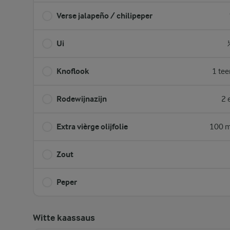
Verse jalapeño / chilipeper
Ui
Knoflook
1 tee
Rodewijnazijn
2 
Extra vièrge olijfolie
100 m
Zout
Peper
Witte kaassaus