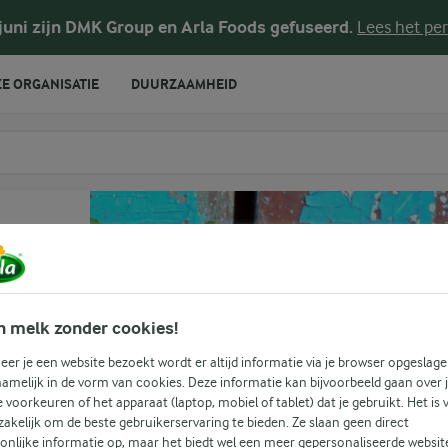
 juni zijn DMK Group en Arla Foods gefuseerd.
Lees het per
E ORGANISATIE
DUURZAAMHEID
te voeren
n melk zonder cookies!
er je een website bezoekt wordt er altijd informatie via je browser opgeslage
amelijk in de vorm van cookies. Deze informatie kan bijvoorbeeld gaan over 
je voorkeuren of het apparaat (laptop, mobiel of tablet) dat je gebruikt. Het is 
akelijk om de beste gebruikerservaring te bieden. Ze slaan geen direct
onlijke informatie op, maar het biedt wel een meer gepersonaliseerde websit
(0)