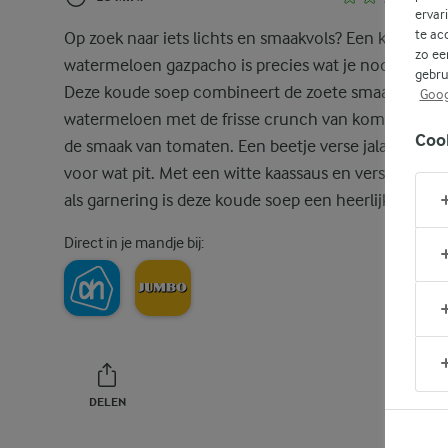
ervar
te ac
Op zoek naar iets lichts en smaakvols? Een kom
zo ee
watermeloen gazpacho is precies wat je nodig hebt.
gebru
Deze koude soep combineert de zoete smaak van
Goog
watermeloen met de frisse crunch van komkommer
Coo
de smaak van tomaten. Een beetje verse jalapeño zo
voor wat pit. Met een witte kaassaus en verse kruide
als garnering is deze koude soep een heerlijk gerech
Direct in je mandje bij:
DELEN
PRINT