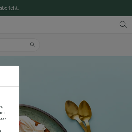
sbericht.
DELEN
PRINT
n,
jou
vaak
e