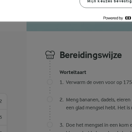
Mijn keuzes bevesti
Bereidingswijze
Worteltaart
Verwarm de oven voor op 175°
Meng bananen, dadels, eieren e
2
een glad mengsel hebt. Het is n
5
Doe het mengsel in een kom en