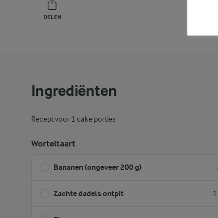
DELEN
PRINT
Ingrediënten
Recept voor 1 cake porties
Worteltaart
Bananen (ongeveer 200 g)
Zachte dadels ontpit
1