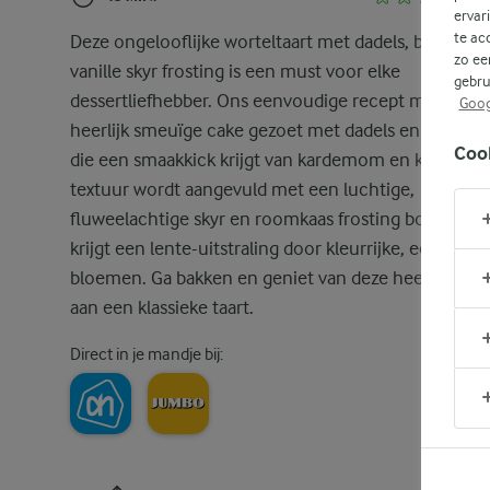
ervar
te ac
Deze ongelooflijke worteltaart met dadels, bananen
zo ee
vanille skyr frosting is een must voor elke
gebru
dessertliefhebber. Ons eenvoudige recept maakt ee
Goog
heerlijk smeuïge cake gezoet met dadels en banane
Coo
die een smaakkick krijgt van kardemom en kaneel. 
textuur wordt aangevuld met een luchtige,
fluweelachtige skyr en roomkaas frosting bovenop 
krijgt een lente-uitstraling door kleurrijke, eetbare
bloemen. Ga bakken en geniet van deze heerlijke dra
aan een klassieke taart.
Direct in je mandje bij: