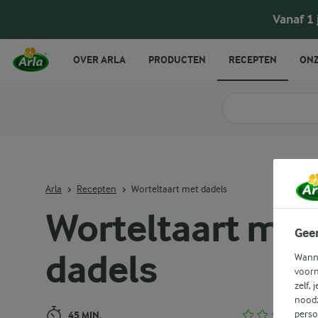
Worteltaart met dadels
Vanaf 1
OVER ARLA
PRODUCTEN
RECEPTEN
ONZ
Zoek categorie
Zoek zoektermen in 
Arla
Recepten
Worteltaart met dadels
Worteltaart met
Gee
dadels
Wanne
voorn
zelf, 
noodz
perso
45 MIN.