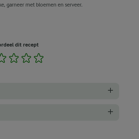
ake, garneer met bloemen en serveer.
rdeel dit recept
2
3
4
5
ting krijgt zonder te veel te kloppen, laat je de roomkaas en skyr 2
e de frosting toevoegt, kun je hem de dag ervoor bakken, zodat je alle