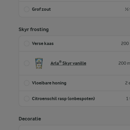
Grof zout
½ 
Skyr frosting
Verse kaas
200 
Arla® Skyr vanille
200 m
Vloeibare honing
2 
Citroenschil rasp (onbespoten)
1 
Decoratie