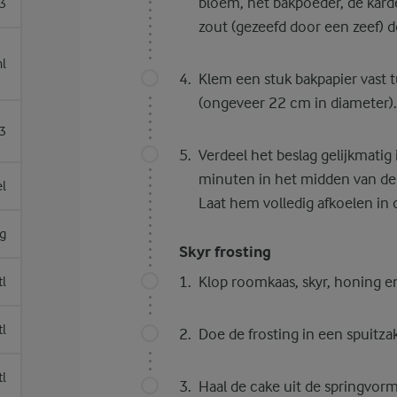
bloem, het bakpoeder, de kar
3
zout (gezeefd door een zeef) d
l
Klem een stuk bakpapier vast 
(ongeveer 22 cm in diameter).
3
Verdeel het beslag gelijkmati
minuten in het midden van de o
el
Laat hem volledig afkoelen in 
g
Skyr frosting
Klop roomkaas, skyr, honing en 
tl
tl
Doe de frosting in een spuitz
tl
Haal de cake uit de springvor