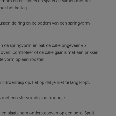
demom en de kaneel en spatel dit samen met het
oor het beslag.
tussen de ring en de bodem van een springvorm
g in de springvorm en bak de cake ongeveer 45
ven. Controleer of de cake gaar is met een prikker.
de vorm op een rooster.
citroenrasp op. Let op dat je niet te lang klopt.
ak met een stervormig spuitmondje.
m en plaats hem ondersteboven op een bord. Spuit