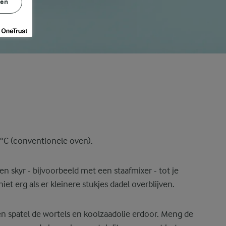
gen
C (conventionele oven).
n skyr - bijvoorbeeld met een staafmixer - tot je
iet erg als er kleinere stukjes dadel overblijven.
 spatel de wortels en koolzaadolie erdoor. Meng de