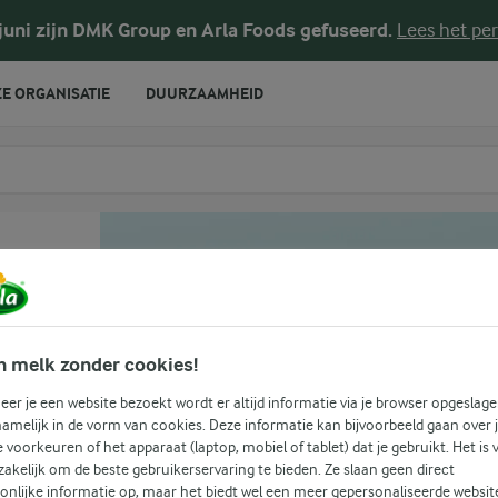
 juni zijn DMK Group en Arla Foods gefuseerd.
Lees het per
E ORGANISATIE
DUURZAAMHEID
te voeren
n melk zonder cookies!
er je een website bezoekt wordt er altijd informatie via je browser opgeslage
amelijk in de vorm van cookies. Deze informatie kan bijvoorbeeld gaan over 
je voorkeuren of het apparaat (laptop, mobiel of tablet) dat je gebruikt. Het is 
akelijk om de beste gebruikerservaring te bieden. Ze slaan geen direct
onlijke informatie op, maar het biedt wel een meer gepersonaliseerde websit
(0)