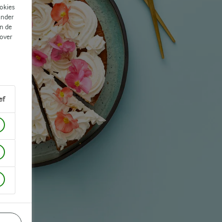
ookies
ander
n de
 over
ef