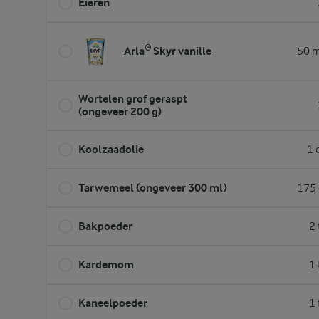
Eieren
Arla® Skyr vanille
50 m
Wortelen grof geraspt
(ongeveer 200 g)
Koolzaadolie
1 
Tarwemeel (ongeveer 300 ml)
175 
Bakpoeder
2 
Kardemom
1 
Kaneelpoeder
1 