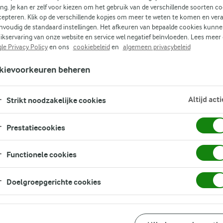
ing. Je kan er zelf voor kiezen om het gebruik van de verschillende soorten c
cepteren. Klik op de verschillende kopjes om meer te weten te komen en ver
 en
nvoudig de standaard instellingen. Het afkeuren van bepaalde cookies kunne
ikservaring van onze website en service wel negatief beïnvloeden. Lees meer
n
le Privacy Policy
en ons
cookiebeleid
en
algemeen privacybeleid
n
kievoorkeuren beheren
De
Altijd acti
en
Strikt noodzakelijke cookies
ai
Prestatiecookies
Functionele cookies
Doelgroepgerichte cookies