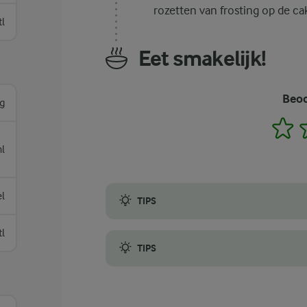
rozetten van frosting op de c
tl
Eet smakelijk!
Beoo
g
1
l
el
TIPS
Om ervoor te zorgen dat je een gladde fros
tl
TIPS
Aangezien de taart moet afkoelen voordat j